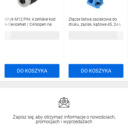
Wtyk M12 PIN: 4 żeńskie kod
Złącze listwa zaciskowa do
A-DeviceNet / CANopen na
druku, zacisk, kątowe 45, 24A,
przewód 933139100
250V, PIN: 1, 236-744
38,18 zł
brutto
7,76 zł
brutto
DO KOSZYKA
DO KOSZYKA
Zapisz się, aby otrzymać informacje o nowościach,
promocjach i wyprzedażach