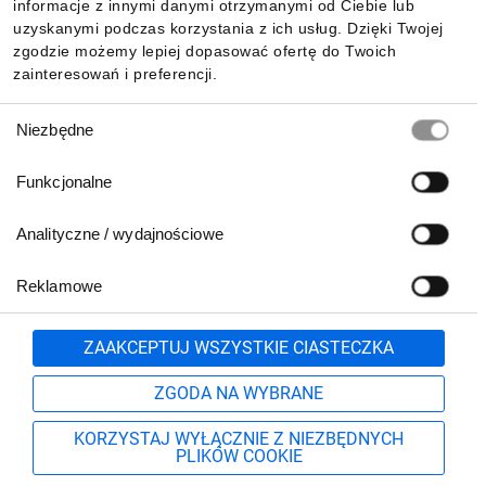
Pobierz naszą aplikację mobilną:
informacje z innymi danymi otrzymanymi od Ciebie lub
uzyskanymi podczas korzystania z ich usług. Dzięki Twojej
zgodzie możemy lepiej dopasować ofertę do Twoich
zainteresowań i preferencji.
Wybór
Niezbędne
zgody
Funkcjonalne
Analityczne / wydajnościowe
Reklamowe
Biuro Obsługi Klienta:
lub
801 500 700
71 37 61 600
Zgłoś
ZAAKCEPTUJ WSZYSTKIE CIASTECZKA
pn.-pt. 8:00-16:00
Formularz kontaktowy
ZGODA NA WYBRANE
KORZYSTAJ WYŁĄCZNIE Z NIEZBĘDNYCH
PLIKÓW COOKIE