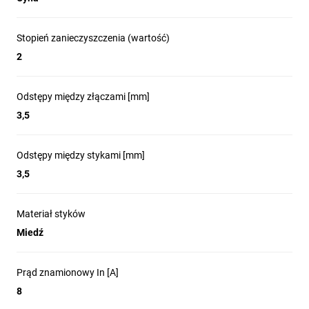
Stopień zanieczyszczenia (wartość)
2
Odstępy między złączami [mm]
3,5
Odstępy między stykami [mm]
3,5
Materiał styków
Miedź
Prąd znamionowy In [A]
8