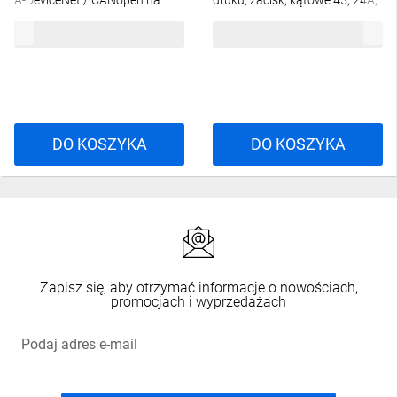
A-DeviceNet / CANopen na
druku, zacisk, kątowe 45, 24A,
przewód 933139100
250V, PIN: 1, 236-744
38,18 zł
brutto
7,76 zł
brutto
DO KOSZYKA
DO KOSZYKA
Zapisz się, aby otrzymać informacje o nowościach,
promocjach i wyprzedażach
Podaj adres e-mail