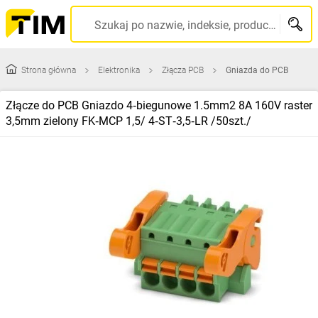
Szukaj po nazwie, indeksie, producencie, kodzie kreskowym...
Strona główna
Elektronika
Złącza PCB
Gniazda do PCB
Złącze do PCB Gniazdo 4‑biegunowe 1.5mm2 8A 160V raster
3,5mm zielony FK‑MCP 1,5/ 4‑ST‑3,5‑LR /50szt./