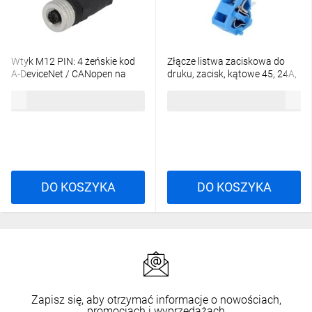
Wtyk M12 PIN: 4 żeńskie kod
Złącze listwa zaciskowa do
A-DeviceNet / CANopen na
druku, zacisk, kątowe 45, 24A,
przewód 933139100
250V, PIN: 1, 236-744
38,18 zł
brutto
7,76 zł
brutto
DO KOSZYKA
DO KOSZYKA
Zapisz się, aby otrzymać informacje o nowościach,
promocjach i wyprzedażach