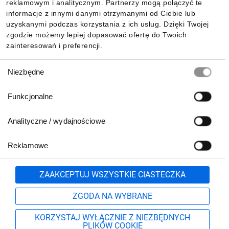
reklamowym i analitycznym. Partnerzy mogą połączyć te
Pobierz naszą aplikację mobilną:
informacje z innymi danymi otrzymanymi od Ciebie lub
uzyskanymi podczas korzystania z ich usług. Dzięki Twojej
zgodzie możemy lepiej dopasować ofertę do Twoich
zainteresowań i preferencji.
Wybór
Niezbędne
zgody
Funkcjonalne
Analityczne / wydajnościowe
Reklamowe
Biuro Obsługi Klienta:
lub
801 500 700
71 37 61 600
Zgłoś
ZAAKCEPTUJ WSZYSTKIE CIASTECZKA
pn.-pt. 8:00-16:00
Formularz kontaktowy
ZGODA NA WYBRANE
KORZYSTAJ WYŁĄCZNIE Z NIEZBĘDNYCH
PLIKÓW COOKIE