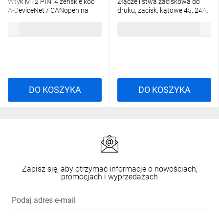
Wtyk M12 PIN: 4 żeńskie kod
Złącze listwa zaciskowa do
A-DeviceNet / CANopen na
druku, zacisk, kątowe 45, 24A,
przewód 933139100
250V, PIN: 1, 236-744
38,18 zł
brutto
7,76 zł
brutto
DO KOSZYKA
DO KOSZYKA
Zapisz się, aby otrzymać informacje o nowościach,
promocjach i wyprzedażach
Podaj adres e-mail