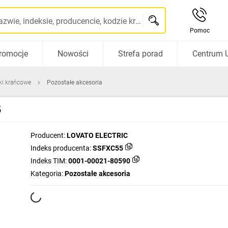
Szukaj po nazwie, indeksie, producencie, kodzie kreskowym...
Pomoc
romocje
Nowości
Strefa porad
Centrum 
iki krańcowe
Pozostałe akcesoria
5
Producent:
LOVATO ELECTRIC
Indeks producenta:
SSFXC55
Indeks TIM:
0001-00021-80590
Kategoria:
Pozostałe akcesoria