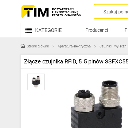
KATEGORIE
Producenci
P
Aparatura elektryczna
Strona główna
Aparatura elektryczna
Czujniki i wyłączn
Kable i przewody
Złącze czujnika RFID, 5‑5 pinów SSFXC5
Rozdzielnice i obudowy
Elementy prowadzenia kabli
Fotowoltaika
Gniazda i łączniki
Źródła światła
Oprawy oświetleniowe