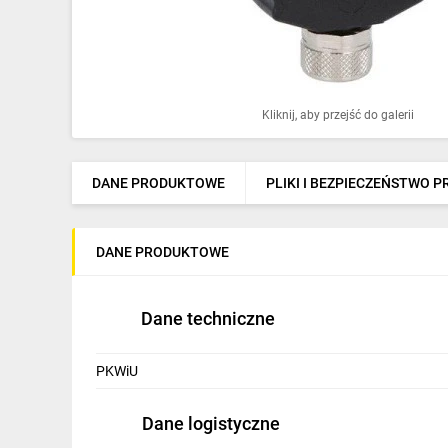
Ochrona odgromowa
Pompy ciepła
Osprzęt łączeniowy
Kliknij, aby przejść do galerii
Ogrzewanie
Elektronarzędzia i mierniki
DANE PRODUKTOWE
PLIKI I BEZPIECZEŃSTWO 
Domofony i dzwonki
DANE PRODUKTOWE
Alarmy, monitoring, komunikacja
Napędy elektryczne
Dane techniczne
Pneumatyka
PKWiU
Dom i ogród
Dane logistyczne
Klimatyzacja