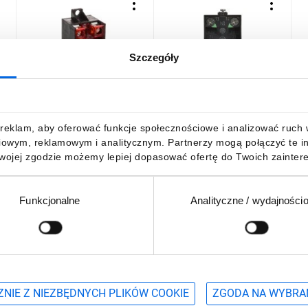
Szczegóły
El. łączeniowy 1NC+1NO
Styk pomocniczy 1Z 1R
U
do łączników, T0-LK20K13
montaż do ścianki tylnej
XE2SP2151
39,53 zł
brutto
70,23 zł
brutto
2
reklam, aby oferować funkcje społecznościowe i analizować ruch w 
iowym, reklamowym i analitycznym. Partnerzy mogą połączyć te i
Twojej zgodzie możemy lepiej dopasować ofertę do Twoich zaintere
Funkcjonalne
Analityczne / wydajności
DO KOSZYKA
DO KOSZYKA
Podaj adres e-mail
wościach, promocjach i wyprzedażach
NIE Z NIEZBĘDNYCH PLIKÓW COOKIE
ZGODA NA WYBRA