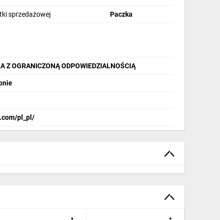
stki sprzedażowej
Paczka
KA Z OGRANICZONĄ ODPOWIEDZIALNOŚCIĄ
onie
.com/pl_pl/