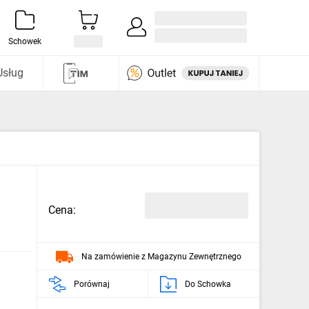
Zaloguj się / Załóż konto
i odkryj
Schowek
Usług
Cena:
Na zamówienie z Magazynu Zewnętrznego
Porównaj
Do Schowka