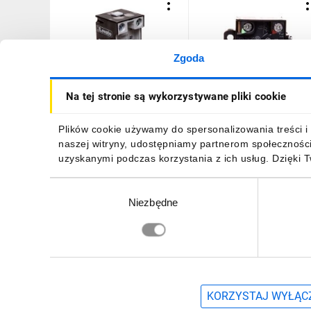
Zgoda
Zestyki do wyłączników
Styk pomocniczy 1Z 1R
Na tej stronie są wykorzystywane pliki cookie
krańcowych serii K..., 1Z 1R
migowy do 1 lub 2-
zestyki migowe KXBS11
krokowego wyłącznika
nożnego XPE XE2SP4151
54,91 zł
brutto
94,06 zł
brutto
Plików cookie używamy do spersonalizowania treści i 
naszej witryny, udostępniamy partnerom społecznośc
uzyskanymi podczas korzystania z ich usług. Dzięki 
Wybór
Niezbędne
zgody
DO KOSZYKA
DO KOSZYKA
Zapisz się, aby otrzymać informacje o no
KORZYSTAJ WYŁĄCZ