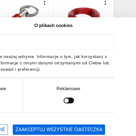
O plikach cookies
cho do linki FAST line VF
Linka stalowa 5mm
Przetwor
AF-MR5
L=100m P33036
wejście 0
20mA zas
AC/DC za
9,00 zł
brutto
1230,07 zł
brutto
768,75 
naszej witrynie. Informacje o tym, jak korzystasz z
nierozłą
nformacje z innymi danymi otrzymanymi od Ciebie lub
atestu K
sowań i preferencji.
owe
Reklamowe
DO KOSZYKA
DO KOSZYKA
DO
Zgłoś
ZAPISZ SIĘ
NE
ZAAKCEPTUJ WSZYSTKIE CIASTECZKA