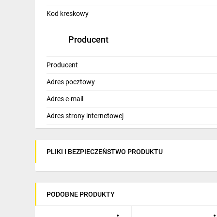
IT, GSM
Kod kreskowy
Odzież ochronna i BHP
Producent
Inne
Producent
Budowa i Remont
Adres pocztowy
Elektronika
Adres e-mail
Smart home
Adres strony internetowej
Elektromobilność
Telewizja naziemna i satelitarna
PLIKI I BEZPIECZEŃSTWO PRODUKTU
Wentylacja i rekuperacja
PODOBNE PRODUKTY