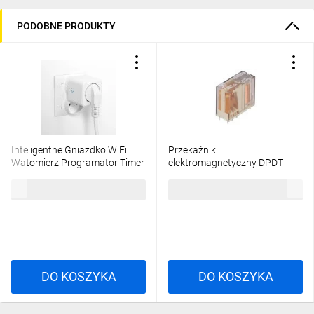
PODOBNE PRODUKTY
Inteligentne Gniazdko WiFi
Przekaźnik
Watomierz Programator Timer
elektromagnetyczny DPDT
TUYA SMART NIVO LUMILED
Ucewki 24VDC 8A/250VAC 6-
38,14 zł
brutto
175,25 zł
brutto
1393234-8
DO KOSZYKA
DO KOSZYKA