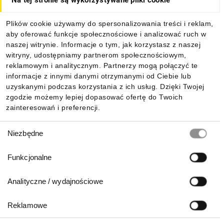
Na tej stronie są wykorzystywane pliki cookie
Dla kupujących
Plików cookie używamy do spersonalizowania treści i reklam,
aby oferować funkcje społecznościowe i analizować ruch w
Informacje
naszej witrynie. Informacje o tym, jak korzystasz z naszej
witryny, udostępniamy partnerom społecznościowym,
reklamowym i analitycznym. Partnerzy mogą połączyć te
Pobierz naszą aplikację mobilną:
informacje z innymi danymi otrzymanymi od Ciebie lub
uzyskanymi podczas korzystania z ich usług. Dzięki Twojej
zgodzie możemy lepiej dopasować ofertę do Twoich
zainteresowań i preferencji.
Wybór
Niezbędne
zgody
Funkcjonalne
Analityczne / wydajnościowe
Reklamowe
Biuro Obsługi Klienta: