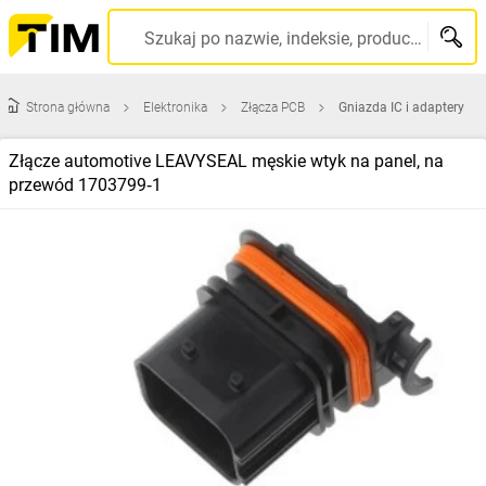
Szukaj po nazwie, indeksie, producencie, kodzie kreskowym...
Strona główna
Elektronika
Złącza PCB
Gniazda IC i adaptery
Złącze automotive LEAVYSEAL męskie wtyk na panel, na
przewód 1703799‑1