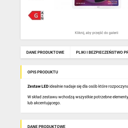
Ochrona odgromowa
Pompy ciepła
Osprzęt łączeniowy
Kliknij, aby przejść do galerii
Ogrzewanie
Elektronarzędzia i mierniki
DANE PRODUKTOWE
PLIKI I BEZPIECZEŃSTWO 
Domofony i dzwonki
OPIS PRODUKTU
Alarmy, monitoring, komunikacja
Napędy elektryczne
Zestaw LED
idealnie nadaje się dla osób które rozpoczy
W skład zestawu wchodzą wszystkie potrzebne elementy b
Pneumatyka
lub akcentującego.
Dom i ogród
Klimatyzacja
DANE PRODUKTOWE