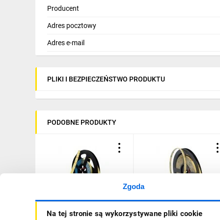
Producent
Adres pocztowy
Adres e-mail
PLIKI I BEZPIECZEŃSTWO PRODUKTU
PODOBNE PRODUKTY
Zgoda
Taśma LED COB 24V 480
Taśma LED COB 12V 480
Na tej stronie są wykorzystywane pliki cookie
9W/m 4000K 1035lm IP67
9W/m 3000K 990lm/m