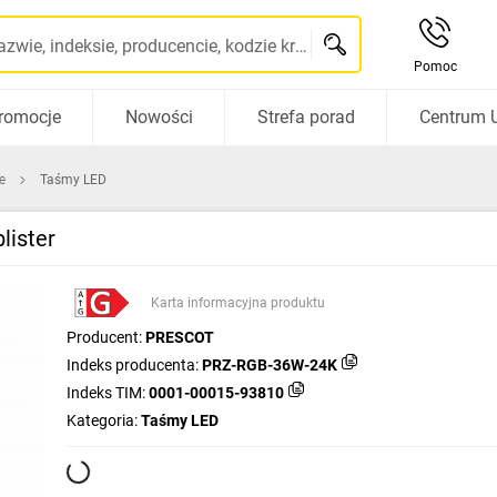
Szukaj po nazwie, indeksie, producencie, kodzie kreskowym...
Pomoc
romocje
Nowości
Strefa porad
Centrum 
e
Taśmy LED
lister
Karta informacyjna produktu
Producent:
PRESCOT
Indeks producenta:
PRZ-RGB-36W-24K
Indeks TIM:
0001-00015-93810
Kategoria:
Taśmy LED