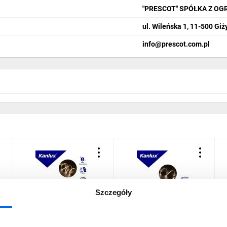
"PRESCOT" SPÓŁKA Z O
ul. Wileńska 1, 11-500 Giż
info@prescot.com.pl
Szczegóły
Taśma LED 24V LCOB
Taśma LED LEDS-B
T
10W/M 24 IP65-WW
4.8W/M IP65-NW 4000K
8