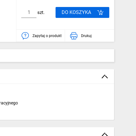
DO KOSZYKA
szt.
Zapytaj o produkt
Drukuj
oracyjnego