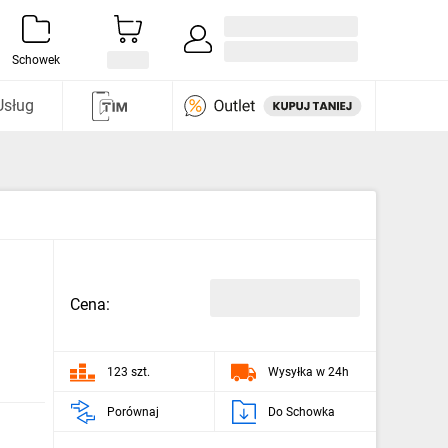
Zaloguj się / Załóż konto
i odkryj
Schowek
Usług
Cena:
123 szt.
Wysyłka w 24h
Porównaj
Do Schowka