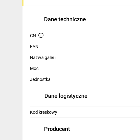
IT, GSM
Odzież ochronna i BHP
Dane techniczne
Inne
CN
Budowa i Remont
EAN
Elektronika
Nazwa galerii
Smart home
Moc
Elektromobilność
Jednostka
Telewizja naziemna i satelitarna
Dane logistyczne
Wentylacja i rekuperacja
Kod kreskowy
Producent