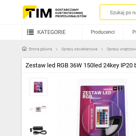
KATEGORIE
Producenci
P
Aparatura elektryczna
Strona główna
Oprawy oświetleniowe
Oprawy wnętrzow
Kable i przewody
Zestaw led RGB 36W 150led 24key IP20 b
Rozdzielnice i obudowy
Elementy prowadzenia kabli
Fotowoltaika
Gniazda i łączniki
Źródła światła
Oprawy oświetleniowe