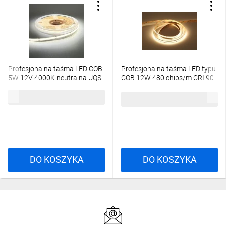
Profesjonalna taśma LED COB
Profesjonalna taśma LED typu
5W 12V 4000K neutralna UQS-
COB 12W 480 chips/m CRI 90
COB-5W-NW-12V-5m
12V biala neutralna 4000K
54,91 zł
brutto
IP20 5m UQS-COB-12W-NW-
63,50 zł
brutto
12V-5m
DO KOSZYKA
DO KOSZYKA