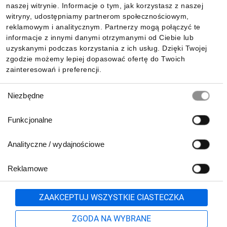
naszej witrynie. Informacje o tym, jak korzystasz z naszej
witryny, udostępniamy partnerom społecznościowym,
reklamowym i analitycznym. Partnerzy mogą połączyć te
Pobierz naszą aplikację mobilną:
informacje z innymi danymi otrzymanymi od Ciebie lub
uzyskanymi podczas korzystania z ich usług. Dzięki Twojej
zgodzie możemy lepiej dopasować ofertę do Twoich
zainteresowań i preferencji.
Wybór
Niezbędne
zgody
Funkcjonalne
Analityczne / wydajnościowe
Reklamowe
Biuro Obsługi Klienta:
lub
801 500 700
71 37 61 600
Zgłoś
ZAAKCEPTUJ WSZYSTKIE CIASTECZKA
pn.-pt. 8:00-16:00
Formularz kontaktowy
ZGODA NA WYBRANE