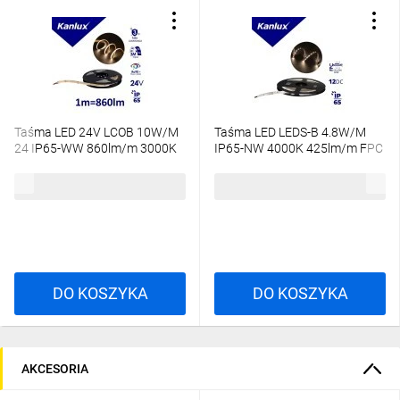
Taśma LED 24V LCOB 10W/M
Taśma LED LEDS-B 4.8W/M
24 IP65-WW 860lm/m 3000K
IP65-NW 4000K 425lm/m FPC
Ra90 IP65 rolka 5mb 3 lata
rolka 5mb 24514
Gwarancji 33352
98,31 zł
brutto
36,00 zł
brutto
DO KOSZYKA
DO KOSZYKA
AKCESORIA