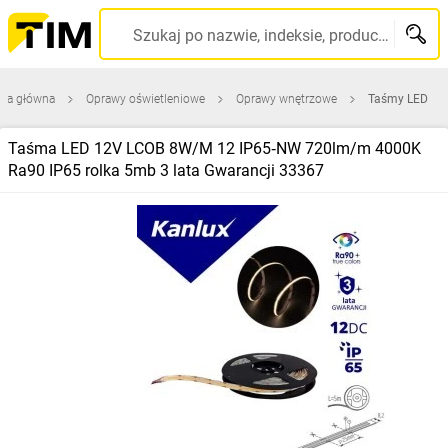
Szukaj po nazwie, indeksie, producencie, kodzie kreskowym...
ona główna
Oprawy oświetleniowe
Oprawy wnętrzowe
Taśmy LED
Taśma LED 12V LCOB 8W/M 12 IP65‑NW 720lm/m 4000K
Ra90 IP65 rolka 5mb 3 lata Gwarancji 33367