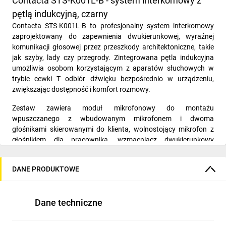
Contacta STS-K001L-B - system interkomowy z
pętlą indukcyjną, czarny
Contacta STS-K001L-B to profesjonalny system interkomowy
zaprojektowany do zapewnienia dwukierunkowej, wyraźnej
komunikacji głosowej przez przeszkody architektoniczne, takie
jak szyby, lady czy przegrody. Zintegrowana pętla indukcyjna
umożliwia osobom korzystającym z aparatów słuchowych w
trybie cewki T odbiór dźwięku bezpośrednio w urządzeniu,
zwiększając dostępność i komfort rozmowy.
Zestaw zawiera moduł mikrofonowy do montażu
wpuszczanego z wbudowanym mikrofonem i dwoma
głośnikami skierowanymi do klienta, wolnostojący mikrofon z
głośnikiem dla pracownika, wzmacniacz dwukierunkowy
zapewniający separację kanałów i optymalne wzmocnienie, oraz
pętlę indukcyjną wspierającą użytkowników aparatów
DANE PRODUKTOWE
słuchowych.
STS-K001L-B doskonale sprawdza się w miejscach
wymagających bezpiecznej i komfortowej komunikacji, takich jak
Dane techniczne
banki, urzędy, kina, centra informacji turystycznej, lotniska czy
dworce.