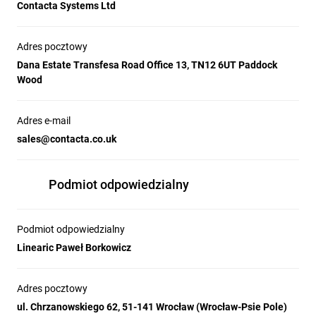
Contacta Systems Ltd
w których komunikacja przez barierę fizyczną musi być wyraźna,
bezpieczna i dostępna dla wszystkich użytkowników.
Adres pocztowy
Dana Estate Transfesa Road Office 13, TN12 6UT Paddock
Wood
Adres e-mail
sales@contacta.co.uk
Podmiot odpowiedzialny
Podmiot odpowiedzialny
Linearic Paweł Borkowicz
Adres pocztowy
ul. Chrzanowskiego 62, 51-141 Wrocław (Wrocław-Psie Pole)