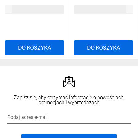
wandaloodpornym, z pętlą
czarny, STS-K003L-B
6581,74 zł
brutto
5562,40 zł
brutto
indukcyjną, STS-K064
DO KOSZYKA
DO KOSZYKA
Zapisz się, aby otrzymać informacje o nowościach,
promocjach i wyprzedażach
Podaj adres e-mail