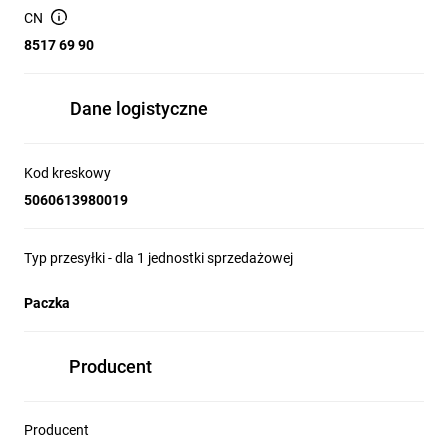
CN
Funkcjonalność
8517 69 90
Dwukierunkowa komunikacja głosowa przez szybę lub
przegrodę
Zintegrowana pętla indukcyjna - wsparcie dla osób z
Dane logistyczne
aparatami słuchowymi
Wzmacniacz dwukierunkowy - separacja kanałów i
optymalne wzmocnienie
Kod kreskowy
Szybka instalacja i intuicyjna obsługa
5060613980019
Estetyczne wykończenie - kolor czarny
Cechy
Mikrofon wpuszczany z dwoma głośnikami dla klienta
Typ przesyłki - dla 1 jednostki sprzedażowej
Mikrofon wolnostojący z głośnikiem dla pracownika
Wzmacniacz dwukierunkowy - czysty dźwięk po obu
Paczka
stronach
Pętla indukcyjna - zgodność z aparatami słuchowymi w
trybie T
Producent
Zastosowanie: banki, urzędy, kina, punkty informacyjne,
transport publiczny
Kolor: czarny - dopasowany do profesjonalnych wnętrz
Producent
Contacta STS-K001L-B
to niezawodne rozwiązanie dla miejsc,