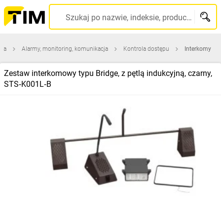
Szukaj po nazwie, indeksie, producencie, kodzie kreskowym...
wna
Alarmy, monitoring, komunikacja
Kontrola dostępu
Interkomy
Zestaw interkomowy typu Bridge, z pętlą indukcyjną, czarny,
STS‑K001L‑B