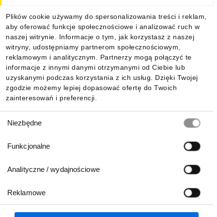
Dla kupujących
Plików cookie używamy do spersonalizowania treści i reklam,
aby oferować funkcje społecznościowe i analizować ruch w
Informacje
naszej witrynie. Informacje o tym, jak korzystasz z naszej
witryny, udostępniamy partnerom społecznościowym,
reklamowym i analitycznym. Partnerzy mogą połączyć te
Pobierz naszą aplikację mobilną:
informacje z innymi danymi otrzymanymi od Ciebie lub
uzyskanymi podczas korzystania z ich usług. Dzięki Twojej
zgodzie możemy lepiej dopasować ofertę do Twoich
zainteresowań i preferencji.
Wybór
Niezbędne
zgody
Funkcjonalne
Analityczne / wydajnościowe
Reklamowe
Biuro Obsługi Klienta:
lub
801 500 700
71 37 61 600
Zgłoś