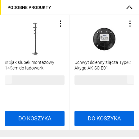
PODOBNE PRODUKTY
stojak słupek montażowy
Uchwyt ścienny złącza Type2
145cm do ładowarki
Akyga AK-SC-E01
samochodowej
363,19 zł
brutto
54,23 zł
brutto
DO KOSZYKA
DO KOSZYKA