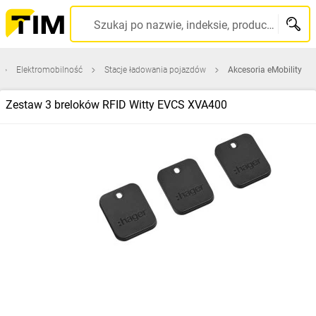
Szukaj po nazwie, indeksie, producencie, kodzie kreskowym...
Elektromobilność
Stacje ładowania pojazdów
Akcesoria eMobility
Zestaw 3 breloków RFID Witty EVCS XVA400