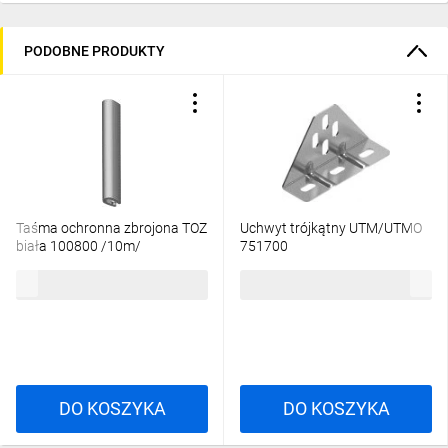
PODOBNE PRODUKTY
Taśma ochronna zbrojona TOZ
Uchwyt trójkątny UTM/UTMO
biała 100800 /10m/
751700
96,43 zł
brutto
3,97 zł
brutto
DO KOSZYKA
DO KOSZYKA