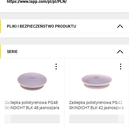
https://www.lapp.com/pl/pl/PLN/
PLIKI I BEZPIECZEŃSTWO PRODUKTU
SERIE
Zaślepka polistyrenowa PG48
Zaślepka polistyrenowa PG42
SKINDICHT BLK 48 jasnoszara
SKINDICHT BLK 42 jasnoszara
52006030
52006020
9,46 zł
brutto
5,66 zł
brutto