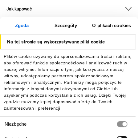
Jak kupować
Zgoda
Szczegóły
O plikach cookies
O firmie
Na tej stronie są wykorzystywane pliki cookie
Dla kupujących
Plików cookie używamy do spersonalizowania treści i reklam,
aby oferować funkcje społecznościowe i analizować ruch w
Informacje
naszej witrynie. Informacje o tym, jak korzystasz z naszej
witryny, udostępniamy partnerom społecznościowym,
reklamowym i analitycznym. Partnerzy mogą połączyć te
Pobierz naszą aplikację mobilną:
informacje z innymi danymi otrzymanymi od Ciebie lub
uzyskanymi podczas korzystania z ich usług. Dzięki Twojej
zgodzie możemy lepiej dopasować ofertę do Twoich
zainteresowań i preferencji.
Wybór
Niezbędne
zgody