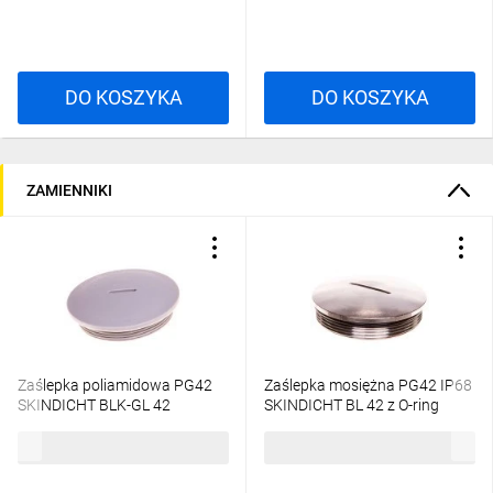
DO KOSZYKA
DO KOSZYKA
ZAMIENNIKI
Zaślepka poliamidowa PG42
Zaślepka mosiężna PG42 IP68
SKINDICHT BLK-GL 42
SKINDICHT BL 42 z O-ring
jasnoszara 52024856 /25 szt./
54001670 /10 szt./
269,06 zł
brutto
552,64 zł
brutto