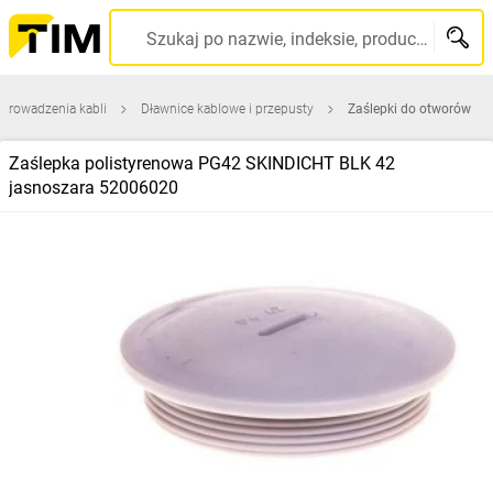
Szukaj po nazwie, indeksie, producencie, kodzie kreskowym...
prowadzenia kabli
Dławnice kablowe i przepusty
Zaślepki do otworów
Zaślepka polistyrenowa PG42 SKINDICHT BLK 42
jasnoszara 52006020