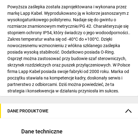
Powyższa zaślepka została zaprojektowana i wykonana przez
markę Lapp Kabel. Wyprodukowano ją w kolorze jasnoszarym z
wysokogatunkowego polistyrenu. Nadaje się do gwintu o
rozmiarze znamionowym metrycznie/PG 42. Charakteryzuje się
stopniem ochrony IP54, który świadczy o jego wodoodporności..
Zakres temperatur waha się od -40°C do +100°C. Dzięki
nowoczesnemu wzmocnieniu z włókna szklanego zaślepka
posiada wysoką stabilność. Dodatkowo posiada O-Ring.
Osprzęt można zastosować przy budowie szaf sterowniczych,
skrzynek rozdzielczych oraz puszek przyłączeniowych. W Polsce
firma Lapp Kabel posiada swoje fabryki od 2000 roku. Marka od
początku stawiała na kompetencje kadry, doskonały serwis i
partnerstwo z odbiorcami. Dziś można powiedzieć, że ta
strategia i konsekwencja w działaniu przyniosła im sukces.
Marka w swoich zasobach posiada 40.000 różnych
standardowych produktów gotowych do odbioru z magazynów.
Ich kable i przewody sprawdzają się w zastosowaniach w wielu
DANE PRODUKTOWE
branżach.
Dane techniczne