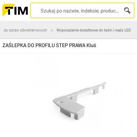
Szukaj po nazwie, indeksie, producencie, kodzie kreskowym...
ęt do opraw oświetleniowych
Wyposażenie dodatkowe do taśm i węży LED
ZAŚLEPKA DO PROFILU STEP PRAWA Kluś