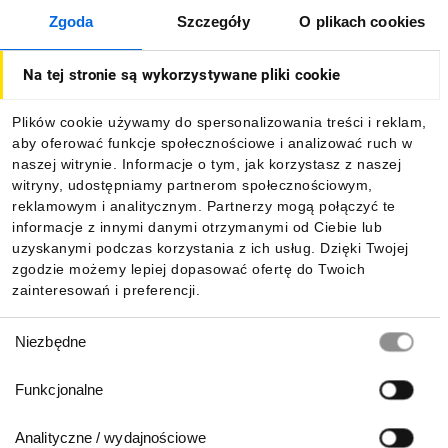
Zgoda
Szczegóły
O plikach cookies
O firmie
Na tej stronie są wykorzystywane pliki cookie
Dla kupujących
Plików cookie używamy do spersonalizowania treści i reklam,
aby oferować funkcje społecznościowe i analizować ruch w
Informacje
naszej witrynie. Informacje o tym, jak korzystasz z naszej
witryny, udostępniamy partnerom społecznościowym,
reklamowym i analitycznym. Partnerzy mogą połączyć te
Pobierz naszą aplikację mobilną:
informacje z innymi danymi otrzymanymi od Ciebie lub
uzyskanymi podczas korzystania z ich usług. Dzięki Twojej
zgodzie możemy lepiej dopasować ofertę do Twoich
zainteresowań i preferencji.
Wybór
Niezbędne
zgody
Funkcjonalne
Analityczne / wydajnościowe