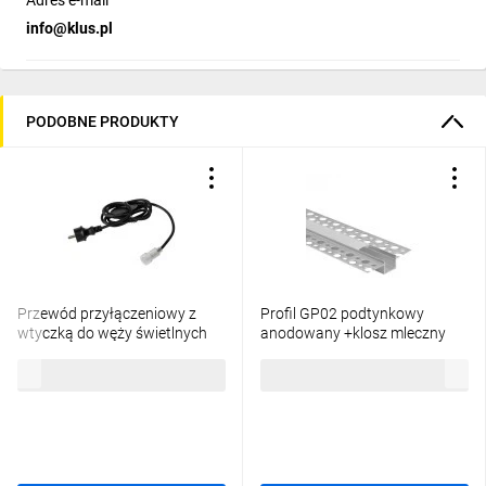
Adres e-mail
info@klus.pl
PODOBNE PRODUKTY
Przewód przyłączeniowy z
Profil GP02 podtynkowy
wtyczką do węży świetlnych
anodowany +klosz mleczny
GIVRO - PR SET 150 cm
2m
26,88 zł
brutto
20,84 zł
brutto
IP44/65 max 125W do
systemu Kanlux GIVRO LED
38590