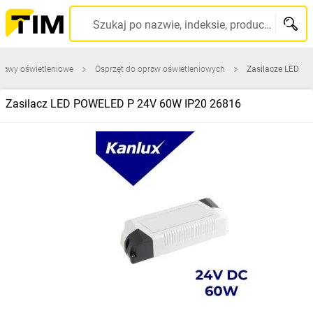
Szukaj po nazwie, indeksie, producencie, kodzie kreskowym...
rawy oświetleniowe
Osprzęt do opraw oświetleniowych
Zasilacze LED
Zasilacz LED POWELED P 24V 60W IP20 26816