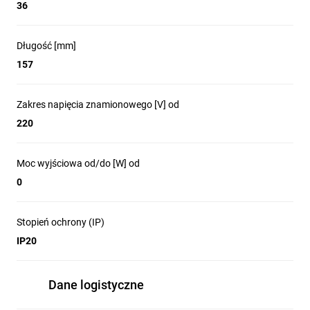
36
Długość [mm]
157
Zakres napięcia znamionowego [V] od
220
Moc wyjściowa od/do [W] od
0
Stopień ochrony (IP)
IP20
Dane logistyczne