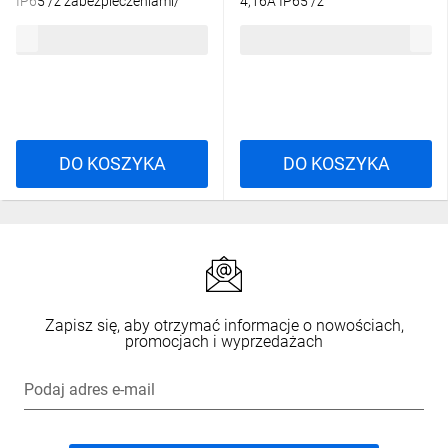
IP65 /z zabezpieczeniami/
4,16A IP65 /z
ZLDP 60-24YCL 19724-9022
zabezpieczeniami/ ZLDP 100-
92,39 zł
brutto
161,33 zł
brutto
24YCL 19724-9023
DO KOSZYKA
DO KOSZYKA
Zapisz się, aby otrzymać informacje o nowościach,
promocjach i wyprzedażach
Podaj adres e-mail