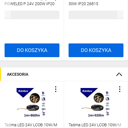
POWELED P 24V 200W IP20
30W IP20 26815
28966
146,03 zł
brutto
34,81 zł
brutto
DO KOSZYKA
DO KOSZYKA
AKCESORIA
Taśma LED 24V LCOB 10W/M
Taśma LED 24V LCOB 10W/M