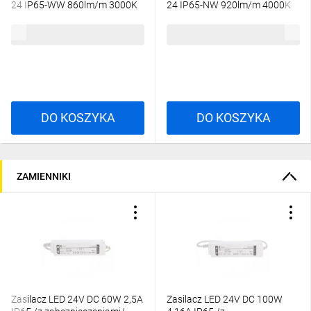
24 IP65-WW 860lm/m 3000K
24 IP65-NW 920lm/m 4000K
Ra90 IP65 rolka 5mb 3 lata
Ra90 IP65 rolka 5mb 3 lata
Gwarancji 33352
Gwarancji 33369
98,31 zł
brutto
95,73 zł
brutto
DO KOSZYKA
DO KOSZYKA
ZAMIENNIKI
Zasilacz LED 24V DC 60W 2,5A
Zasilacz LED 24V DC 100W