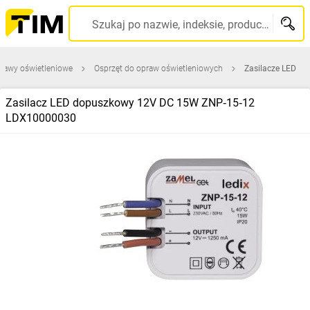
Szukaj po nazwie, indeksie, producencie, kodzie kreskowym...
rawy oświetleniowe
Osprzęt do opraw oświetleniowych
Zasilacze LED
Zasilacz LED dopuszkowy 12V DC 15W ZNP‑15‑12
LDX10000030