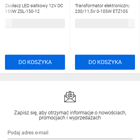
Zasilacz LED siatkowy 12V DC
Transformator elektroniczny
150W ZSL-150-12
230/11,5V 0-105W ETZ105
LDX10000119
LDX10000038
80,21 zł
brutto
78,70 zł
brutto
DO KOSZYKA
DO KOSZYKA
Zapisz się, aby otrzymać informacje o nowościach,
promocjach i wyprzedażach
Podaj adres e-mail