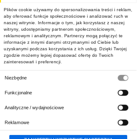
Plików cookie używamy do spersonalizowania treści i reklam,
aby oferować funkcje społecznościowe i analizować ruch w
Informacje
naszej witrynie. Informacje o tym, jak korzystasz z naszej
witryny, udostępniamy partnerom społecznościowym,
reklamowym i analitycznym. Partnerzy mogą połączyć te
Pobierz naszą aplikację mobilną:
informacje z innymi danymi otrzymanymi od Ciebie lub
uzyskanymi podczas korzystania z ich usług. Dzięki Twojej
zgodzie możemy lepiej dopasować ofertę do Twoich
zainteresowań i preferencji.
Wybór
Niezbędne
zgody
Funkcjonalne
Analityczne / wydajnościowe
Reklamowe
Biuro Obsługi Klienta:
lub
801 500 700
71 37 61 600
Zgłoś