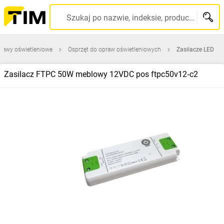
Szukaj po nazwie, indeksie, producencie, kodzie kreskowym...
rawy oświetleniowe
Osprzęt do opraw oświetleniowych
Zasilacze LED
Zasilacz FTPC 50W meblowy 12VDC pos ftpc50v12‑c2