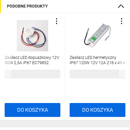
PODOBNE PRODUKTY
Zasilacz LED dopuszkowy 12V
Zasilacz LED hermetyczny
30W 2,5A IP67 EC79852
IP67 120W 12V 12A 216 x 49 x
37 mm EC79765
26,26 zł
brutto
47,95 zł
brutto
DO KOSZYKA
DO KOSZYKA