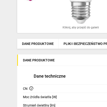
Ochrona odgromowa
Pompy ciepła
Osprzęt łączeniowy
Kliknij, aby przejść do galerii
Ogrzewanie
Elektronarzędzia i mierniki
DANE PRODUKTOWE
PLIKI I BEZPIECZEŃSTWO 
Domofony i dzwonki
DANE PRODUKTOWE
Alarmy, monitoring, komunikacja
Napędy elektryczne
Dane techniczne
Pneumatyka
CN
Dom i ogród
Moc źródła światła [W]
Klimatyzacja
Strumień świetlny [lm]