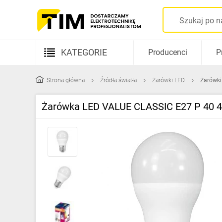
KATEGORIE
Producenci
P
Aparatura elektryczna
Strona główna
Źródła światła
Żarówki LED
Żarówki
Kable i przewody
Żarówka LED VALUE CLASSIC E27 P 40 
Rozdzielnice i obudowy
Elementy prowadzenia kabli
Fotowoltaika
Gniazda i łączniki
Źródła światła
Oprawy oświetleniowe