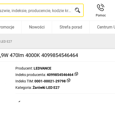
Szukaj po nazwie, indeksie, producencie, kodzie kreskowym...
Pomoc
romocje
Nowości
Strefa porad
Centrum 
 LED E27
4,9W 470lm 4000K 4099854546464
Producent:
LEDVANCE
Indeks producenta:
4099854546464
Indeks TIM:
0001-00021-29798
Kategoria:
Żarówki LED E27