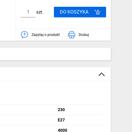
DO KOSZYKA
szt.
Zapytaj o produkt
Drukuj
230
E27
4000