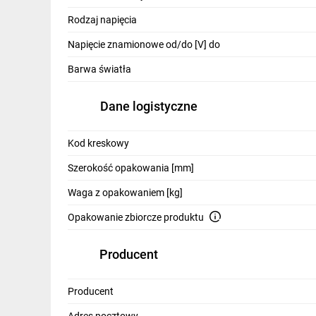
IT, GSM
Rodzaj napięcia
Odzież ochronna i BHP
Napięcie znamionowe od/do [V] do
Inne
Barwa światła
Budowa i Remont
Dane logistyczne
Elektronika
Kod kreskowy
Smart home
Szerokość opakowania [mm]
Elektromobilność
Waga z opakowaniem [kg]
Telewizja naziemna i satelitarna
Opakowanie zbiorcze produktu
Wentylacja i rekuperacja
Producent
Producent
Adres pocztowy