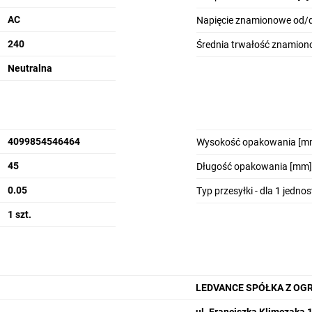
AC
Napięcie znamionowe od/d
240
Średnia trwałość znamion
Neutralna
4099854546464
Wysokość opakowania [m
45
Długość opakowania [mm]
0.05
Typ przesyłki - dla 1 jedno
1 szt.
LEDVANCE SPÓŁKA Z OG
ul. Franciszka Klimczaka 