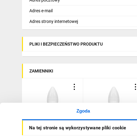
Adres e-mail
Adres strony internetowej
PLIKI I BEZPIECZEŃSTWO PRODUKTU
ZAMIENNIKI
Zgoda
Żarówka LED VALUE
Żarówka LED VALUE
Na tej stronie są wykorzystywane pliki cookie
CLASSIC E27 B 40 4,9W
CLASSIC E27 B 40 4,9W
470lm 4000K
470lm 2700K