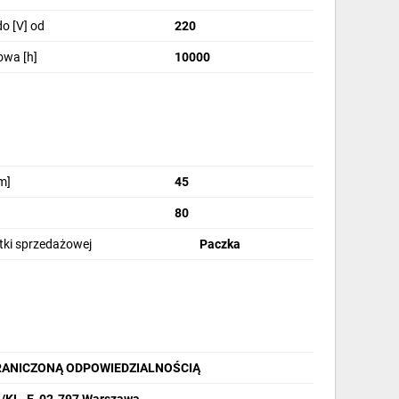
o [V] od
220
owa [h]
10000
m]
45
80
stki sprzedażowej
Paczka
RANICZONĄ ODPOWIEDZIALNOŚCIĄ
1/KL. E, 02-797 Warszawa