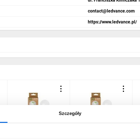
contact@ledvance.com
https://www.ledvance.pl/
Szczegóły
Żarówka LED 4.9W E27
Żarówka LED 4.9W E27
Ż
420lm Ciepła 3000K /
420lm Zimna 6500K /
4
GP023C04.9
GP023Z04.9
G