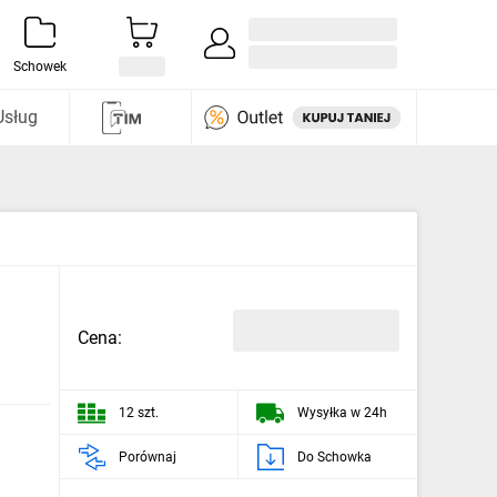
Zaloguj się / Załóż konto
i odkryj
Schowek
Usług
Cena:
12 szt.
Wysyłka w 24h
Porównaj
Do Schowka