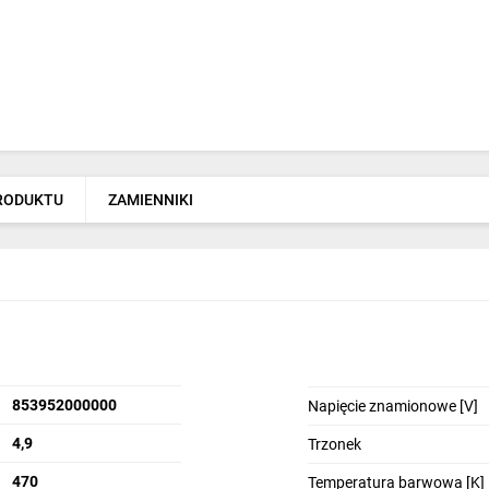
PRODUKTU
ZAMIENNIKI
853952000000
Napięcie znamionowe [V]
4,9
Trzonek
470
Temperatura barwowa [K]