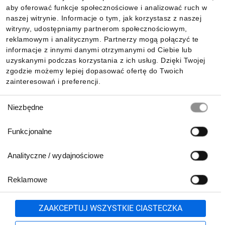
aby oferować funkcje społecznościowe i analizować ruch w
Informacje
naszej witrynie. Informacje o tym, jak korzystasz z naszej
witryny, udostępniamy partnerom społecznościowym,
reklamowym i analitycznym. Partnerzy mogą połączyć te
Pobierz naszą aplikację mobilną:
informacje z innymi danymi otrzymanymi od Ciebie lub
uzyskanymi podczas korzystania z ich usług. Dzięki Twojej
zgodzie możemy lepiej dopasować ofertę do Twoich
zainteresowań i preferencji.
Wybór
Niezbędne
zgody
Funkcjonalne
Analityczne / wydajnościowe
Reklamowe
Biuro Obsługi Klienta:
lub
801 500 700
71 37 61 600
Zgłoś
ZAAKCEPTUJ WSZYSTKIE CIASTECZKA
pn.-pt. 8:00-16:00