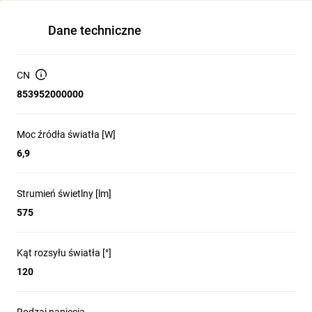
Dane techniczne
CN
853952000000
Moc źródła światła [W]
6,9
Strumień świetlny [lm]
575
Kąt rozsyłu światła [°]
120