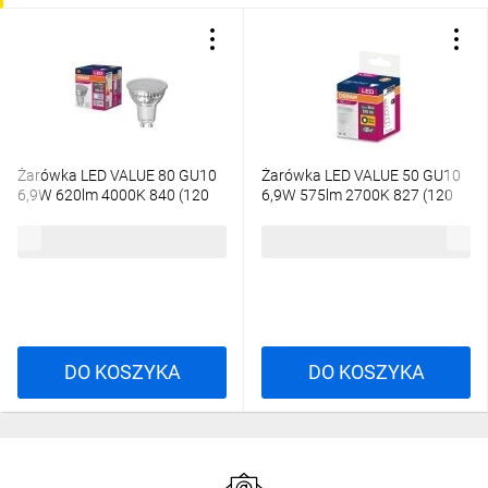
Żarówka LED VALUE 80 GU10
Żarówka LED VALUE 50 GU10
6,9W 620lm 4000K 840 (120
6,9W 575lm 2700K 827 (120
stopni) 3 LATA GWARANCJI
stopni) 4058075198852
4058075096721
9,99 zł
brutto
7,33 zł
brutto
DO KOSZYKA
DO KOSZYKA