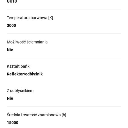
GU10
Temperatura barwowa [K]
3000
Możliwość ściemniania
Nie
Kształt bańki
Reflektor/odbłyśnik
Z odbłyśnikiem
Nie
Średnia trwałość znamionowa [h]
15000