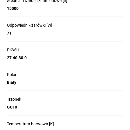
Średnia trwałość znamionowa [h]
15000
Odpowiednik żarówki [W]
71
PKWiU
27.40.30.0
Kolor
Biały
Trzonek
GU10
Temperatura barwowa [K]