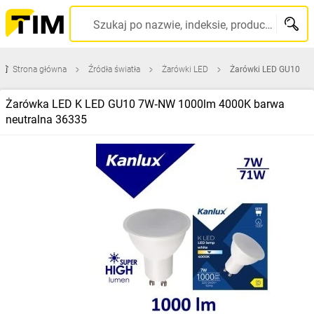
Szukaj po nazwie, indeksie, producencie, kodzie kreskowym...
Strona główna
Źródła światła
Żarówki LED
Żarówki LED GU10
Żarówka LED K LED GU10 7W‑NW 1000lm 4000K barwa
neutralna 36335