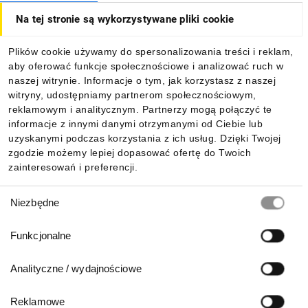
Na tej stronie są wykorzystywane pliki cookie
Dla kupujących
Plików cookie używamy do spersonalizowania treści i reklam,
aby oferować funkcje społecznościowe i analizować ruch w
Informacje
naszej witrynie. Informacje o tym, jak korzystasz z naszej
witryny, udostępniamy partnerom społecznościowym,
reklamowym i analitycznym. Partnerzy mogą połączyć te
Pobierz naszą aplikację mobilną:
informacje z innymi danymi otrzymanymi od Ciebie lub
uzyskanymi podczas korzystania z ich usług. Dzięki Twojej
zgodzie możemy lepiej dopasować ofertę do Twoich
zainteresowań i preferencji.
Wybór
Niezbędne
zgody
Funkcjonalne
Analityczne / wydajnościowe
Reklamowe
Biuro Obsługi Klienta: