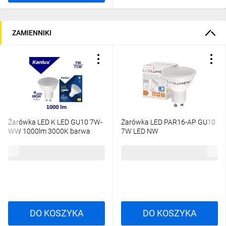
ZAMIENNIKI
Żarówka LED K LED GU10 7W-
Żarówka LED PAR16-AP GU10
WW 1000lm 3000K barwa
7W LED NW
ciepła 36334
9,13 zł
brutto
5,09 zł
brutto
DO KOSZYKA
DO KOSZYKA