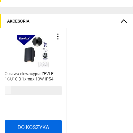
AKCESORIA
Oprawa elewacyjna ZEVI EL
1GU10 B 1xmax 10W IP54
podwójny dławik kinkiet
52,87 zł
brutto
czarny 38880
DO KOSZYKA