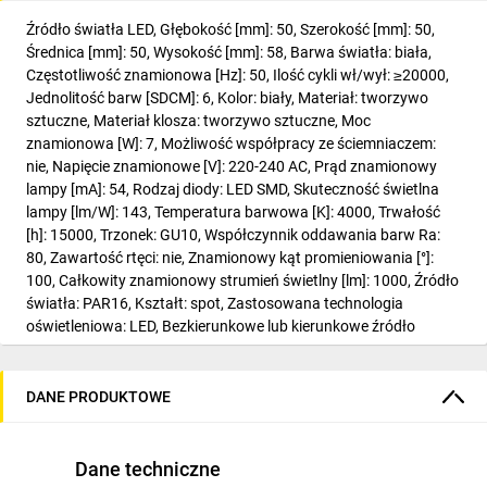
Źródło światła LED, Głębokość [mm]: 50, Szerokość [mm]: 50,
Średnica [mm]: 50, Wysokość [mm]: 58, Barwa światła: biała,
Częstotliwość znamionowa [Hz]: 50, Ilość cykli wł/wył: ≥20000,
Jednolitość barw [SDCM]: 6, Kolor: biały, Materiał: tworzywo
sztuczne, Materiał klosza: tworzywo sztuczne, Moc
znamionowa [W]: 7, Możliwość współpracy ze ściemniaczem:
nie, Napięcie znamionowe [V]: 220-240 AC, Prąd znamionowy
lampy [mA]: 54, Rodzaj diody: LED SMD, Skuteczność świetlna
lampy [lm/W]: 143, Temperatura barwowa [K]: 4000, Trwałość
[h]: 15000, Trzonek: GU10, Współczynnik oddawania barw Ra:
80, Zawartość rtęci: nie, Znamionowy kąt promieniowania [°]:
100, Całkowity znamionowy strumień świetlny [lm]: 1000, Źródło
światła: PAR16, Kształt: spot, Zastosowana technologia
oświetleniowa: LED, Bezkierunkowe lub kierunkowe źródło
światła: NDLS, Źródło światła zasilane lub niezasilane napięciem
sieciowym: MLS, Połączone źródło światła (CLS): nie, Źródło
światła z możliwością zmiany barwy światła: nie, Źródło światła
DANE PRODUKTOWE
o wysokiej luminancji: nie, Osłona przeciwolśnieniowa: nie,
Funkcja ściemniania: nie, Zużycie energii w trybie włączenia
(kWh/1000h): 7, Klasa efektywności energetycznej: D, Użyteczny
Dane techniczne
strumień świetlny źródła światła Φuse [lm]: 1000, Użyteczny