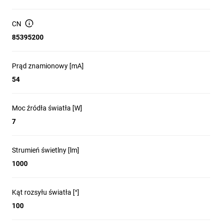
strumień świetlny źródła światła Φuse [lm]: w kuli (360°), Moc w
trybie włączenia Pon [W]: 7, Moc w trybie czuwania (Psb): 0,
CN
Wartość wskaźnika oddawania barw R9: 0, Współczynnik
85395200
zachowania strumienia świetlnego: 0,93, Źródło światła LED
zastępuje fluorescencyjne źródło światła bez wbudowanego
statecznika: nie dotyczy, Wskaźnik migotania (Pst LM): 1,0,
Prąd znamionowy [mA]
Wskaźnik efektu stroboskopowego (SVM): 0,4, Deklaracja
54
równoważności mocy [W]: 71, Współczynnik trwałości: 0,9, Kąt
promieniowania [°]: 100, Współczynnik przesuwu fazowego (cos
φ1): 0,5, Współrzędne chromatyczności (x): 0,38, Współrzędne
Moc źródła światła [W]
chromatyczności (y): 0.38, EPRELID: 2242474.
7
Strumień świetlny [lm]
1000
Kąt rozsyłu światła [°]
100