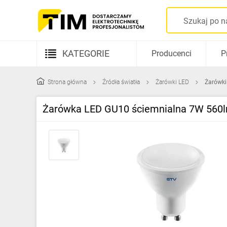
KATEGORIE
Producenci
P
Aparatura elektryczna
Strona główna
Źródła światła
Żarówki LED
Żarówki
Kable i przewody
Żarówka LED GU10 ściemnialna 7W 560
Rozdzielnice i obudowy
Elementy prowadzenia kabli
Fotowoltaika
Gniazda i łączniki
Źródła światła
Oprawy oświetleniowe