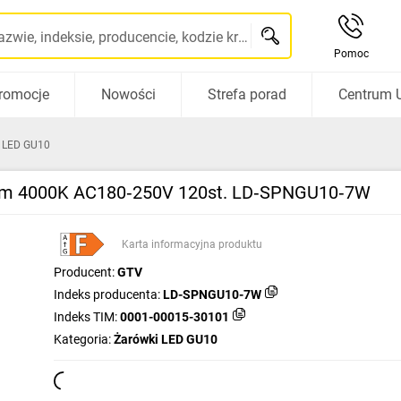
Szukaj po nazwie, indeksie, producencie, kodzie kreskowym...
Pomoc
romocje
Nowości
Strefa porad
Centrum 
 LED GU10
lm 4000K AC180‑250V 120st. LD‑SPNGU10‑7W
Karta informacyjna produktu
Producent:
GTV
Indeks producenta:
LD-SPNGU10-7W
Indeks TIM:
0001-00015-30101
Kategoria:
Żarówki LED GU10