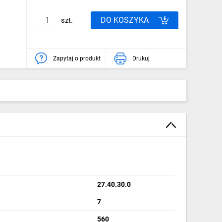
DO KOSZYKA
szt.
Zapytaj o produkt
Drukuj
27.40.30.0
7
560