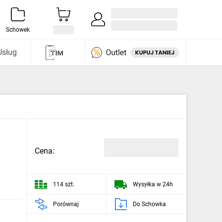
Zaloguj się / Załóż konto
i odkryj
Schowek
Usług
Cena:
114 szt.
Wysyłka w 24h
Porównaj
Do Schowka