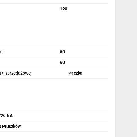
120
m]
50
60
stki sprzedażowej
Paczka
CYJNA
00 Pruszków