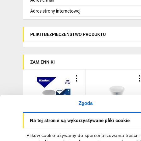
Adres strony internetowej
PLIKI I BEZPIECZEŃSTWO PRODUKTU
ZAMIENNIKI
Zgoda
Żarówka LED K LED GU10
Żarówka LED GU10
Na tej stronie są wykorzystywane pliki cookie
7W-NW 1000lm 4000K
ściemnialna 7W 560lm
barwa neutralna 36335
3000K AC180-250V 120st
LD-SPCGU10-7W
Plików cookie używamy do spersonalizowania treści i 
9,53 zł
brutto
13,58 zł
brutto