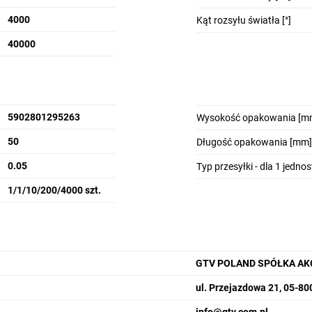
4000
Kąt rozsyłu światła [°]
40000
5902801295263
Wysokość opakowania [m
50
Długość opakowania [mm]
0.05
Typ przesyłki - dla 1 jedno
1/1/10/200/4000 szt.
GTV POLAND SPÓŁKA AK
ul. Przejazdowa 21, 05-8
info­@gtv.com.pl