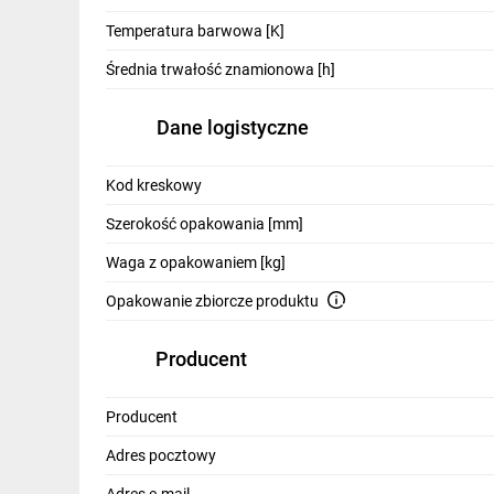
IT, GSM
Temperatura barwowa [K]
Odzież ochronna i BHP
Średnia trwałość znamionowa [h]
Inne
Dane logistyczne
Budowa i Remont
Kod kreskowy
Elektronika
Szerokość opakowania [mm]
Smart home
Waga z opakowaniem [kg]
Elektromobilność
Opakowanie zbiorcze produktu
Energetyka wiatrowa
Producent
Telewizja naziemna i satelitarna
Wentylacja i rekuperacja
Producent
Adres pocztowy
Adres e-mail