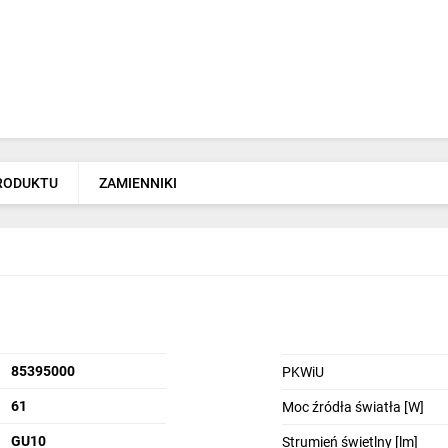
PRODUKTU
ZAMIENNIKI
85395000
PKWiU
61
Moc źródła światła [W]
GU10
Strumień świetlny [lm]