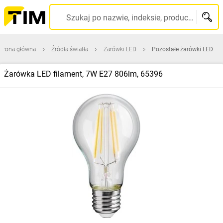
Szukaj po nazwie, indeksie, producencie, kodzie kreskowym...
Strona główna
Źródła światła
Żarówki LED
Pozostałe żarówki LED
Żarówka LED filament, 7W E27 806lm, 65396