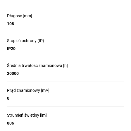
Ocena efektywności energetycznej: E
Stopień ochrony: IP20
Długość [mm]
Żywotność nominalna: 20000 godz.
108
Żywotność znamionowa: 20000 godz.
Liczba cykli włączania i wyłączania; 10000 szt.
Zawartość rtęci: 0 mg
Stopień ochrony (IP)
Współrzędna chromatyczności x: 0.463
IP20
Współrzędna chromatyczności y: 0.42
Wartość wskaźnika oddawania barw R9: 7
Współczynnik zachowania strumienia świetlnego: 0.95
Średnia trwałość znamionowa [h]
Współczynnik przesuwu fazowego (cos φ1): 0.97
20000
Jednolitość barwy w elipsach McAdama: 3
Wskaźnik migotania (Pst LM): 0.1
Wskaźnik efektu stroboskopowego (SVM): 0.1
Prąd znamionowy [mA]
Typ opakowania: Retail Box
0
Wymiary / Waga:
Długość: 108 mm
Strumień świetlny [lm]
średnica: 60 mm
806
Waga: 29 g
Zużycie Jednostka: 1 szt. w kartonie