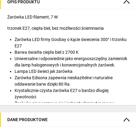
OPIS PRODUKTU
Żarówka LED filament, 7 W
trzonek E27, ciepła biel, bez możliwości ściemniania
Żarówka LED firmy Goobay o kącie świecenia 300° i trzonku
E27
Barwa światła ciepła biel z 2700 K
Uniwersalne i odpowiednie jako energooszczędny zamiennik
dla lamp halogenowych i konwencjonalnych żarówek.
Lampa LED świeci jak żarówka
Żarówka Edisona zapewnia nieskazitelne i naturalne
oddawanie barw dzięki 80 Ra.
Krystalicznie czysta żarówka E27 o bardzo długiej
żywotności
Żarówka nie nagrzewa się i jest natychmiast jasna po
włączeniu.
Specyfikacje techniczne:
DANE PRODUKTOWE
Połączenia: