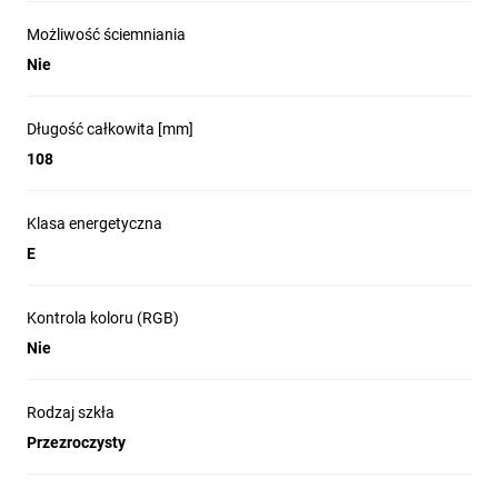
Zasilacz:
Możliwość ściemniania
Częstotliwość zasilania: 50 Hz
Nie
Zakres językowy:
Zakres językowy opakowania: de, en, fr, it, es, nl, da, sv, pl, cs
Długość całkowita [mm]
108
Klasa energetyczna
E
Kontrola koloru (RGB)
Nie
Rodzaj szkła
Przezroczysty