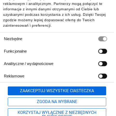
reklamowym i analitycznym. Partnerzy mogą połączyć te
Pobierz naszą aplikację mobilną:
informacje z innymi danymi otrzymanymi od Ciebie lub
uzyskanymi podczas korzystania z ich usług. Dzięki Twojej
zgodzie możemy lepiej dopasować ofertę do Twoich
zainteresowań i preferencji.
Wybór
Niezbędne
zgody
Funkcjonalne
Analityczne / wydajnościowe
Reklamowe
Biuro Obsługi Klienta:
lub
801 500 700
71 37 61 600
Zgłoś
ZAAKCEPTUJ WSZYSTKIE CIASTECZKA
pn.-pt. 8:00-16:00
Formularz kontaktowy
ZGODA NA WYBRANE
KORZYSTAJ WYŁĄCZNIE Z NIEZBĘDNYCH