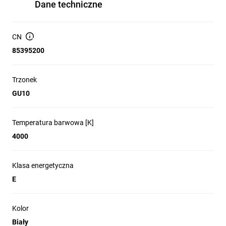
Dane techniczne
współczynnik mocy
0,40
ilość cykli włącz\wyłącz
30 000
skuteczność świetlna
115 lm/W
CN
okres gwarancyjny
3 lata
85395200
Trzonek
GU10
Temperatura barwowa [K]
4000
Klasa energetyczna
E
Kolor
Biały