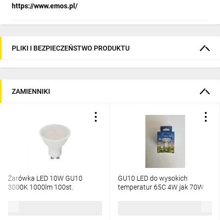
https://www.emos.pl/
PLIKI I BEZPIECZEŃSTWO PRODUKTU
ZAMIENNIKI
Żarówka LED 10W GU10
GU10 LED do wysokich
3000K 1000lm 100st.
temperatur 65C 4W jak 70W
Samsung 5 lat gwarancji
3000K kąt świecenia 36
218781
8,46 zł
brutto
14,50 zł
brutto