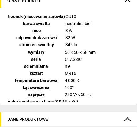
OPIS PRODUKTU
trzonek (mocowanie żarówki)
GU10
barwa światła
neutralna biel
moc
3 W
odpowiednik żarówki
32 W
strumień świetlny
345 lm
wymiary
50 × 50 × 58 mm
seria
CLASSIC
ściemnialna
nie
kształt
MR16
temperatura barwowa
4 000 K
kąt świecenia
100°
napięcie
230 V~/50 Hz
indeks oddawania barw (CRI)
Ra >80
klasa energetyczna
E
żywotność
30 000 godzin
DANE PRODUKTOWE
technologia
LED
ilość LED
nie dotyczy
chip LED
SMD