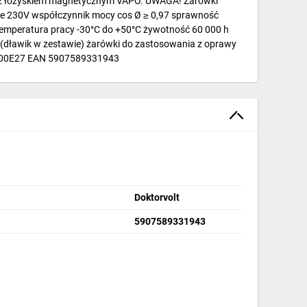
r z łożyskiem magnetycznym VAPO. UWAGA! Żarówki
anie 230V współczynnik mocy cos Ø ≥ 0,97 sprawność
 temperatura pracy -30°C do +50°C żywotność 60 000 h
(dławik w zestawie) żarówki do zastosowania z oprawy
A4000E27 EAN 5907589331943
Doktorvolt
5907589331943