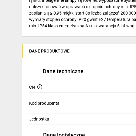
rynku. Inteligentne lampy są również wyposażone Sys
IT, GSM
należy stosować w oprawach o stopniu ochrony min. IP54!
zasilania η ≥ 0,95 miękki start 8s liczba załączeń 200
Odzież ochronna i BHP
wymiary stopień ochrony IP20 gwint E27 temperatura b
min. IP54 klasa energetyczna A+++ gwarancja 5 lat w
Inne
Budowa i Remont
DANE PRODUKTOWE
Elektronika
Smart home
Dane techniczne
Elektromobilność
CN
Telewizja naziemna i satelitarna
Wentylacja i rekuperacja
Kod producenta
Jednostka
Dane logistyczne