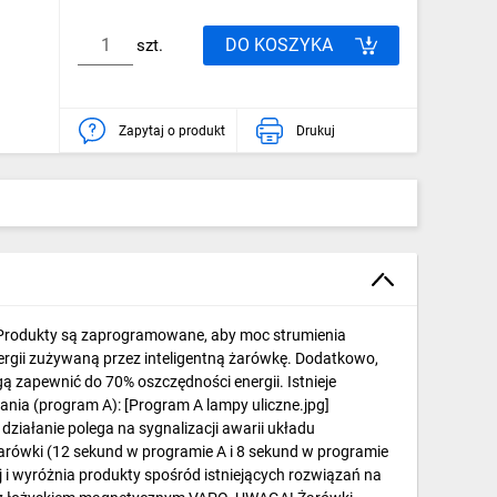
DO KOSZYKA
szt.
Zapytaj o produkt
Drukuj
. Produkty są zaprogramowane, aby moc strumienia
nergii zużywaną przez inteligentną żarówkę. Dodatkowo,
 zapewnić do 70% oszczędności energii. Istnieje
ania (program A): [Program A lampy uliczne.jpg]
ałanie polega na sygnalizacji awarii układu
arówki (12 sekund w programie A i 8 sekund w programie
j i wyróżnia produkty spośród istniejących rozwiązań na