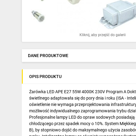
Ochrona odgromowa
Pompy ciepła
Osprzęt łączeniowy
Kliknij, aby przejść do galerii
Ogrzewanie
Elektronarzędzia i mierniki
DANE PRODUKTOWE
Domofony i dzwonki
OPIS PRODUKTU
Alarmy, monitoring, komunikacja
Napędy elektryczne
Żarówka LED APE E27 55W 4000K 230V Program A Doktorvo
świetlnego adaptowała się do pory dnia i roku (ISA - In
Pneumatyka
oświetlenie nie wymaga przeprojektowania infrastruktur
możliwość indywidualnego zaprogramowania trybu działan
Dom i ogród
Profesjonalne lampy LED do opraw sodowych posiadają d
chłodzącego przez spadek mocy o 10%. System Miękkiego
Klimatyzacja
B), by stopniowo dojść do maksymalnego użycia zasobów e