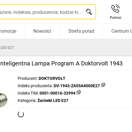
Szukaj po nazwie, indeksie, producencie, kodzie kreskowym...
Pomoc
romocje
Nowości
Strefa porad
Centrum 
 LED E27
nteligentna Lampa Program A Doktorvolt 1943
Producent:
DOKTORVOLT
Indeks producenta:
DV-1943-ZA55A4000E27
Indeks TIM:
0001-00016-32994
Kategoria:
Żarówki LED E27