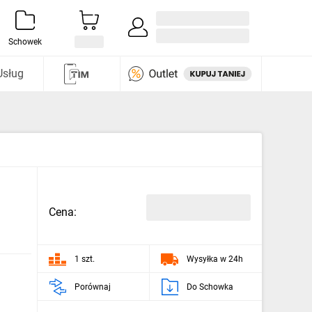
Zaloguj się / Załóż konto
i odkryj
Schowek
Usług
Cena:
1 szt.
Wysyłka w 24h
Porównaj
Do Schowka