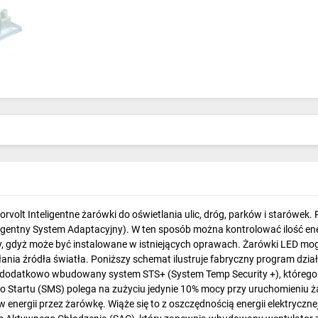
lt Inteligentne żarówki do oświetlania ulic, dróg, parków i starówek
teligentny System Adaptacyjny). W ten sposób można kontrolować ilość e
y, gdyż może być instalowane w istniejących oprawach. Żarówki LED mogą
ia źródła światła. Poniższy schemat ilustruje fabryczny program dział
odatkowo wbudowany system STS+ (System Temp Security +), którego dzi
 Startu (SMS) polega na zużyciu jedynie 10% mocy przy uruchomieniu ż
nergii przez żarówkę. Wiąże się to z oszczędnością energii elektryczne