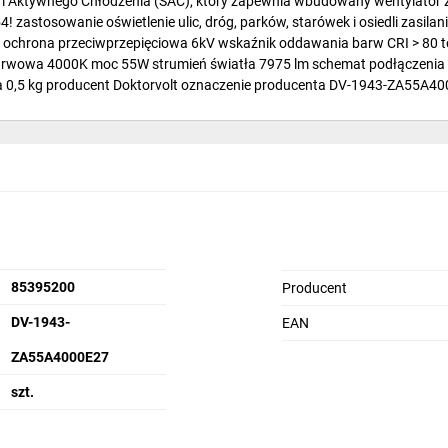
tem Aktywnego Chłodzenia (SAC), który zapewnia wbudowany wentylato
 zastosowanie oświetlenie ulic, dróg, parków, starówek i osiedli zasil
 000 ochrona przeciwprzepięciowa 6kV wskaźnik oddawania barw CRI > 80
arwowa 4000K moc 55W strumień światła 7975 lm schemat podłączenia 
aga 0,5 kg producent Doktorvolt oznaczenie producenta DV-1943-ZA55
85395200
Producent
DV-1943-
EAN
ZA55A4000E27
szt.