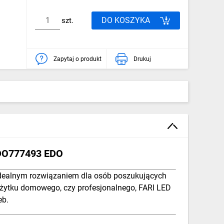
DO KOSZYKA
szt.
Zapytaj o produkt
Drukuj
EDO777493 EDO
 idealnym rozwiązaniem dla osób poszukujących
o użytku domowego, czy profesjonalnego, FARI LED
eb.