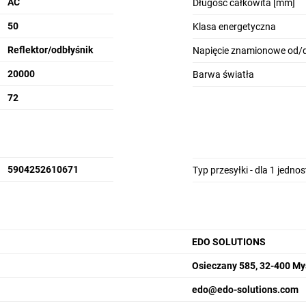
AC
Długość całkowita [mm]
50
Klasa energetyczna
Reflektor/odbłyśnik
Napięcie znamionowe od/d
20000
Barwa światła
72
0h]: 10kWh/1000h
5904252610671
Typ przesyłki - dla 1 jedno
go: 0,958
EDO SOLUTIONS
,5
Osieczany 585, 32-400 My
edo@edo-solutions.com