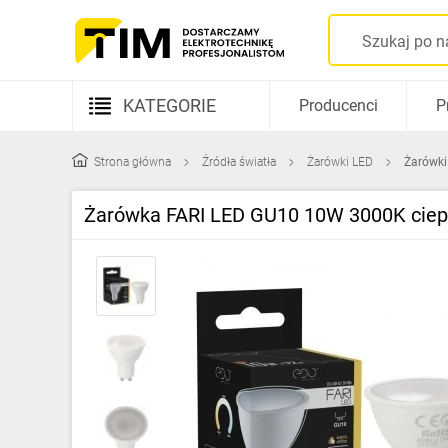
KATEGORIE
Producenci
P
Aparatura elektryczna
Strona główna
Źródła światła
Żarówki LED
Żarówki
Kable i przewody
Żarówka FARI LED GU10 10W 3000K cie
Rozdzielnice i obudowy
Elementy prowadzenia kabli
Fotowoltaika
Gniazda i łączniki
Źródła światła
Oprawy oświetleniowe