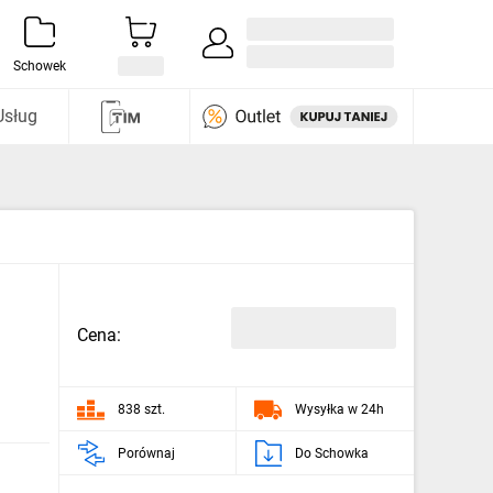
Zaloguj się / Załóż konto
i odkryj
Schowek
Usług
Cena:
838 szt.
Wysyłka w 24h
Porównaj
Do Schowka