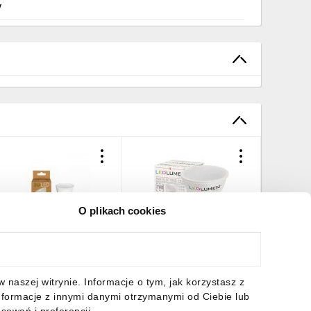
/
O plikach cookies
arówka LED 10W GU10
Żarówka LED PAR16-AP
Żarówka
35lm Ciepła 3000K /
GU10 10W 2835 LED CCD
GU10 10
GP000C10
NW
WW
naszej witrynie. Informacje o tym, jak korzystasz z
,69 zł
brutto
7,79 zł
brutto
7,79 zł
nformacje z innymi danymi otrzymanymi od Ciebie lub