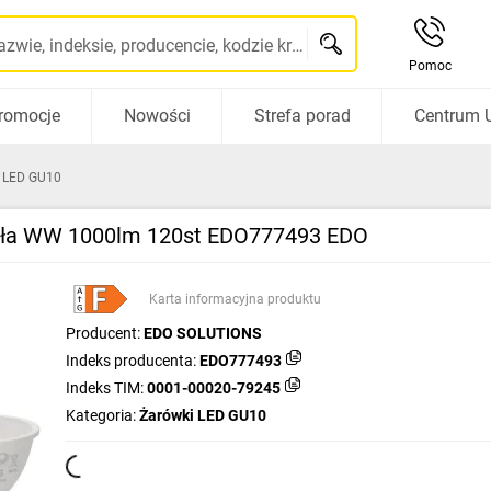
Szukaj po nazwie, indeksie, producencie, kodzie kreskowym...
Pomoc
romocje
Nowości
Strefa porad
Centrum 
 LED GU10
pła WW 1000lm 120st EDO777493 EDO
Karta informacyjna produktu
Producent:
EDO SOLUTIONS
Indeks producenta:
EDO777493
Indeks TIM:
0001-00020-79245
Kategoria:
Żarówki LED GU10