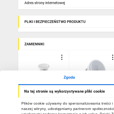
Zawartość rtęci: nie
Adres strony internetowej
Bezkierunkowe lub kierunkowe: NDLS
Zasilane lub niezasilane napięciem sieciowy
Połączone źródło światła CLS: tak
PLIKI I BEZPIECZEŃSTWO PRODUKTU
Wysoka luminancja: nie
Osłona przeciwolśnieniowa: nie
Warunki otoczenia [C°]: -20 ... 40C°
ZAMIENNIKI
Zgoda
Żarówka LED GU10 10W
Żarówka LED GU10 10W
Na tej stronie są wykorzystywane pliki cookie
720lm 4000K AC180-250V
720lm 3000K AC180-250
120st. LD-SM1210N-10
120st. LD-SM1210-10
Plików cookie używamy do spersonalizowania treści i 
13,58 zł
brutto
13,58 zł
brutto
naszej witryny, udostępniamy partnerom społecznośc