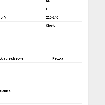
56
F
o [V]
220-240
Ciepła
stki sprzedażowej
Paczka
ślenice