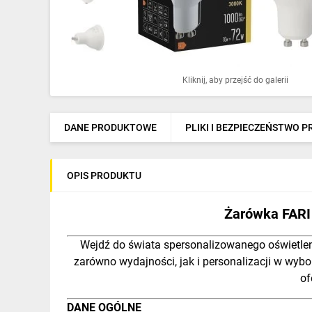
Ochrona odgromowa
Pompy ciepła
Osprzęt łączeniowy
Kliknij, aby przejść do galerii
Ogrzewanie
Elektronarzędzia i mierniki
DANE PRODUKTOWE
PLIKI I BEZPIECZEŃSTWO 
Domofony i dzwonki
OPIS PRODUKTU
Alarmy, monitoring, komunikacja
Napędy elektryczne
Żarówka FARI
Pneumatyka
Wejdź do świata spersonalizowanego oświetlen
zarówno wydajności, jak i personalizacji w wybo
Dom i ogród
of
Klimatyzacja
DANE OGÓLNE