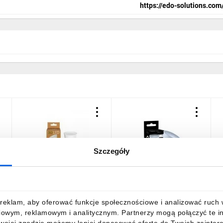
https://edo-solutions.com
m: MLS
Szczegóły
Żarówka LED 10W GU10
Żarówka FARI LED GU10
Ż
V
935lm Neutralna 4000K /
10W 4000K neutralna NW
9
GP000N10
1000lm 120st EDO777494
EDO
reklam, aby oferować funkcje społecznościowe i analizować ruch w 
6,69 zł
brutto
3,60 zł
brutto
6
iowym, reklamowym i analitycznym. Partnerzy mogą połączyć te i