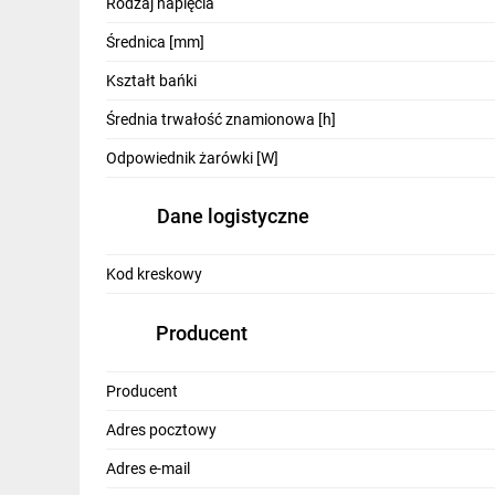
Zmiana barwy światła: nie
Rodzaj napięcia
Wskaźnik oddawania barw CRI: 80
Średnica [mm]
Wskaźnik oddawania barw R9: 9
Użyteczny strumień świetlny [lm]: 1000lm
Kształt bańki
Pomiar strumienia świetlnego w: kuli (360°)
Średnia trwałość znamionowa [h]
Skuteczność świetlna [lm/W]: 100lm/W
Odpowiednik żarówki [W]
Kąt rozsyłu światła [°]: 120°
Znamionowa trwałość [h]: 20000h
Liczba cykli włącz/wyłącz: 15000
Dane logistyczne
Zużycie energii w trybie włączenia [kWh/100
Deklaracja równoważności mocy [W]: 72W
Kod kreskowy
Współrzędne chromatyczności (x): 0,44
Współrzędne chromatyczności (y): 0,403
Producent
Współczynnik trwałości: 1
Współczynnik zachowania strumienia świetlne
Producent
Współczynnik przesuwu fazowego (cos φ1): 0
Jednolitość barwy w elipsach McAdama: <6
Adres pocztowy
Wskaźnik migotania Pst LM: 1
Adres e-mail
Wskaźnik efektu stroboskopowego SVM: 0,4