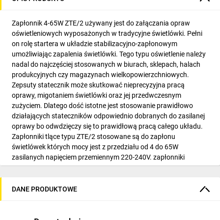
Zapłonnik 4-65W ZTE/2 używany jest do załączania opraw
oświetleniowych wyposażonych w tradycyjne świetlówki. Pełni
on rolę startera w układzie stabilizacyjno-zapłonowym
umożliwiając zapalenia świetlówki. Tego typu oświetlenie należy
nadal do najczęściej stosowanych w biurach, sklepach, halach
produkcyjnych czy magazynach wielkopowierzchniowych.
Zepsuty statecznik może skutkować nieprecyzyjna pracą
oprawy, migotaniem świetlówki oraz jej przedwczesnym
zużyciem. Dlatego dość istotne jest stosowanie prawidłowo
działających stateczników odpowiednio dobranych do zasilanej
oprawy bo odwdzięczy się to prawidłową pracą całego układu.
Zapłonniki tlące typu ZTE/2 stosowane są do zapłonu
świetlówek których mocy jest z przedziału od 4 do 65W
zasilanych napięciem przemiennym 220-240V. zapłonniki
wykonane są wyłącznie ze szkła nie zawierającego ołowiu.
Artykuł został wyprodukowany przez firmę ETI-POLAM. Starter
sprzedawany jest przez nasz sklep na sztuki. Minimalne
DANE PRODUKTOWE
zamówienie potrzebne do realizacji to jedna sztuka produktu.