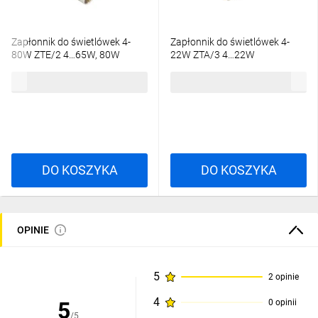
Zapłonnik do świetlówek 4-
Zapłonnik do świetlówek 4-
80W ZTE/2 4…65W, 80W
22W ZTA/3 4…22W
009512110 /25szt./
009512330 /25szt./
58,12 zł
brutto
61,81 zł
brutto
DO KOSZYKA
DO KOSZYKA
OPINIE
5
2 opinie
4
5
0 opinii
/5