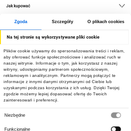
Jak kupować
Zgoda
Szczegóły
O plikach cookies
O firmie
Na tej stronie są wykorzystywane pliki cookie
Dla kupujących
Plików cookie używamy do spersonalizowania treści i reklam,
aby oferować funkcje społecznościowe i analizować ruch w
Informacje
naszej witrynie. Informacje o tym, jak korzystasz z naszej
witryny, udostępniamy partnerom społecznościowym,
reklamowym i analitycznym. Partnerzy mogą połączyć te
Pobierz naszą aplikację mobilną:
informacje z innymi danymi otrzymanymi od Ciebie lub
uzyskanymi podczas korzystania z ich usług. Dzięki Twojej
zgodzie możemy lepiej dopasować ofertę do Twoich
zainteresowań i preferencji.
Wybór
Niezbędne
zgody
Funkcjonalne