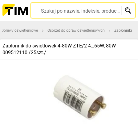
Szukaj po nazwie, indeksie, producencie, kodzie kreskowym...
Oprawy oświetleniowe
Osprzęt do opraw oświetleniowych
Zapłonniki
Zapłonnik do świetlówek 4‑80W ZTE/2 4…65W, 80W
009512110 /25szt./