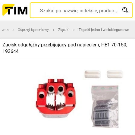
Szukaj po nazwie, indeksie, producencie, kodzie kreskowym...
łówna
Osprzęt łączeniowy
Złączki
Złączki jedno i wielobiegunowe
Zacisk odgałęźny przebijający pod napięciem, HE1 70‑150,
193644