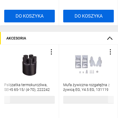
DO KOSZYKA
DO KOSZYKA
AKCESORIA
Palczatka termokurczliwa,
Mufa żywiczna rozgałęźna z
SEH5 65-15/ (4-70), 222242
żywicą EG, Y4.5 EG, 131119
76,60 zł
brutto
536,64 zł
brutto