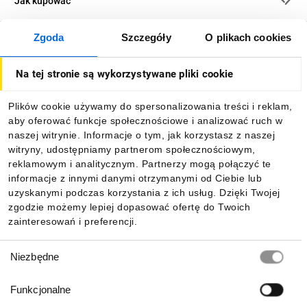
Jak kupować
Zgoda
Szczegóły
O plikach cookies
O firmie
Na tej stronie są wykorzystywane pliki cookie
Dla kupujących
Plików cookie używamy do spersonalizowania treści i reklam,
aby oferować funkcje społecznościowe i analizować ruch w
Informacje
naszej witrynie. Informacje o tym, jak korzystasz z naszej
witryny, udostępniamy partnerom społecznościowym,
reklamowym i analitycznym. Partnerzy mogą połączyć te
Pobierz naszą aplikację mobilną:
informacje z innymi danymi otrzymanymi od Ciebie lub
uzyskanymi podczas korzystania z ich usług. Dzięki Twojej
zgodzie możemy lepiej dopasować ofertę do Twoich
zainteresowań i preferencji.
Wybór
Niezbędne
zgody
Funkcjonalne