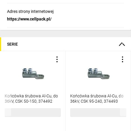
Adres strony internetowej
https://www.cellpack.pl/
SERIE
Końcówka śrubowa Al-Cu, do
Końcówka śrubowa Al-Cu, do
36kV, CSK 50-150, 374492
36kV, CSK 95-240, 374493
70,97 zł
brutto
92,58 zł
brutto