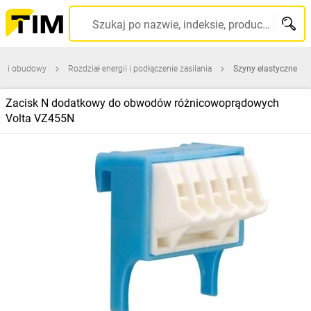
Szukaj po nazwie, indeksie, producencie, kodzie kreskowym...
ce i obudowy
Rozdział energii i podłączenie zasilania
Szyny elastyczne
Zacisk N dodatkowy do obwodów różnicowoprądowych
Volta VZ455N