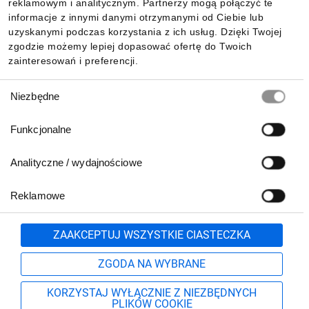
reklamowym i analitycznym. Partnerzy mogą połączyć te
Pobierz naszą aplikację mobilną:
informacje z innymi danymi otrzymanymi od Ciebie lub
uzyskanymi podczas korzystania z ich usług. Dzięki Twojej
zgodzie możemy lepiej dopasować ofertę do Twoich
zainteresowań i preferencji.
Wybór
Niezbędne
zgody
Funkcjonalne
Analityczne / wydajnościowe
Reklamowe
Biuro Obsługi Klienta:
lub
801 500 700
71 37 61 600
Zgłoś
ZAAKCEPTUJ WSZYSTKIE CIASTECZKA
pn.-pt. 8:00-16:00
Formularz kontaktowy
ZGODA NA WYBRANE
KORZYSTAJ WYŁĄCZNIE Z NIEZBĘDNYCH
PLIKÓW COOKIE