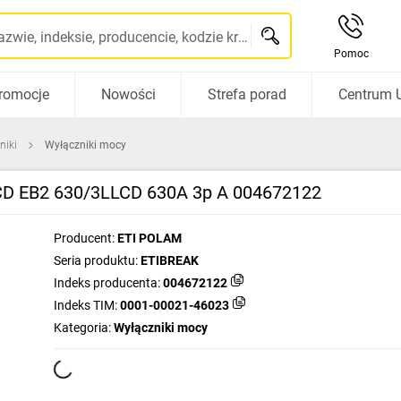
Szukaj po nazwie, indeksie, producencie, kodzie kreskowym...
Pomoc
romocje
Nowości
Strefa porad
Centrum 
niki
Wyłączniki mocy
LCD EB2 630/3LLCD 630A 3p A 004672122
Producent:
ETI POLAM
Seria produktu:
ETIBREAK
Indeks producenta:
004672122
Indeks TIM:
0001-00021-46023
Kategoria:
Wyłączniki mocy