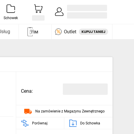
Zaloguj się / Załóż konto
i odkryj
Schowek
Usług
Cena:
Na zamówienie z Magazynu Zewnętrznego
Porównaj
Do Schowka