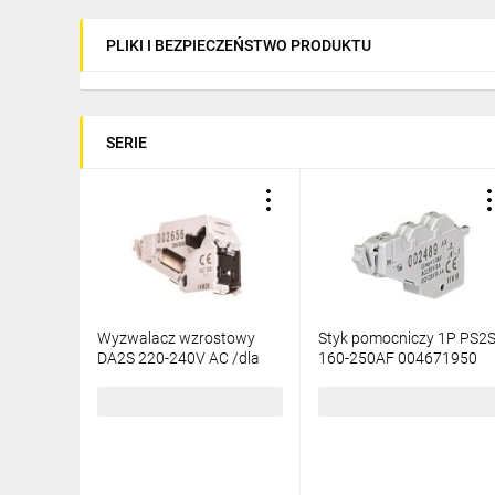
PLIKI I BEZPIECZEŃSTWO PRODUKTU
SERIE
Wyzwalacz wzrostowy
Styk pomocniczy 1P PS2
DA2S 220-240V AC /dla
160-250AF 004671950
EB2S 160-250/
004671953
191,14 zł
brutto
59,35 zł
brutto