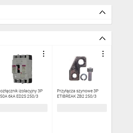
ozłącznik izolacyjny 3P
Przyłącza szynowe 3P
Rozłączn
50A 6kA ED2S 250/3
ETIBREAK ZB2 250/3
160A 2,
04671283
(1kpl=3szt.) 004671191
0046712
69,33 zł
brutto
54,49 zł
brutto
473,88 