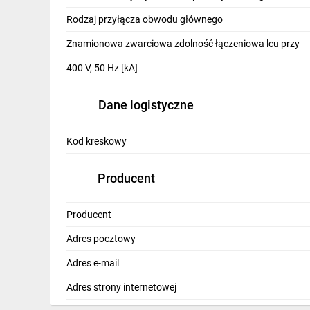
IT, GSM
Rodzaj przyłącza obwodu głównego
Odzież ochronna i BHP
Znamionowa zwarciowa zdolność łączeniowa lcu przy
Inne
400 V, 50 Hz [kA]
Budowa i Remont
Dane logistyczne
Elektronika
Kod kreskowy
Smart home
Elektromobilność
Producent
Energetyka wiatrowa
Producent
Telewizja naziemna i satelitarna
Adres pocztowy
Wentylacja i rekuperacja
Adres e-mail
Adres strony internetowej