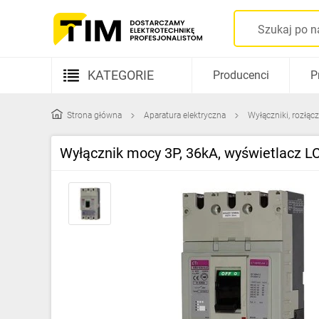
KATEGORIE
Producenci
P
Aparatura elektryczna
Strona główna
Aparatura elektryczna
Wyłączniki, rozłącz
Kable i przewody
Wyłącznik mocy 3P, 36kA, wyświetlacz 
Rozdzielnice i obudowy
Elementy prowadzenia kabli
Fotowoltaika
Gniazda i łączniki
Źródła światła
Oprawy oświetleniowe