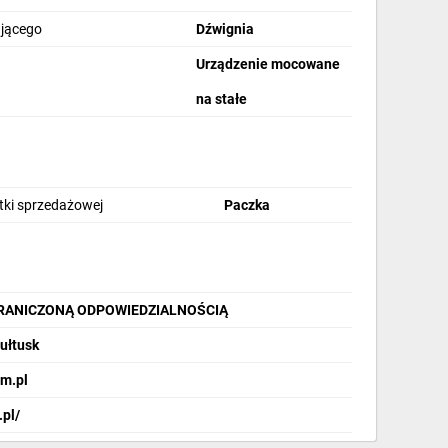
ającego
Dźwignia
Urządzenie mocowane
na stałe
stki sprzedażowej
Paczka
GRANICZONĄ ODPOWIEDZIALNOŚCIĄ
Pułtusk
m.pl
.pl/