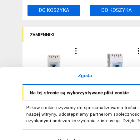
DO KOSZYKA
DO KOSZYKA
ZAMIENNIKI
Zgoda
Wyłącznik mocy 3P 630A
Wyłącznik mocy 630A 3P
Na tej stronie są wykorzystywane pliki cookie
36kA DPX3 630 TM 3P
36kA DPX3 630 S1 42250
630A 36kA 422004
7945,96 zł
brutto
9212,04 zł
brutto
Plików cookie używamy do spersonalizowania treści i 
naszej witryny, udostępniamy partnerom społecznośc
uzyskanymi podczas korzystania z ich usług. Dzięki 
Wybór