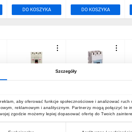
DO KOSZYKA
DO KOSZYKA
Szczegóły
Wyłącznik kompaktowy 3P
Wyłącznik mocy 630A 3P
W
2
630A 36kA /wyzwalacz
36kA DPX3 630 S2 422060
3
elektroniczny/ EB2
4
630/3LE 004671121
6000,33 zł
brutto
20 981,60 zł
brutto
1
reklam, aby oferować funkcje społecznościowe i analizować ruch w 
iowym, reklamowym i analitycznym. Partnerzy mogą połączyć te i
Twojej zgodzie możemy lepiej dopasować ofertę do Twoich zaintere