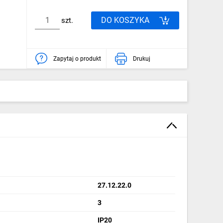
DO KOSZYKA
szt.
Zapytaj o produkt
Drukuj
27.12.22.0
3
IP20