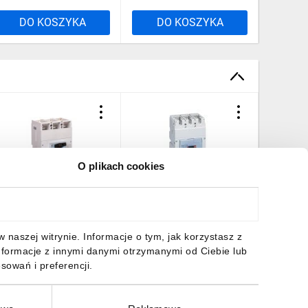
DO KOSZYKA
DO KOSZYKA
DO
O plikach cookies
yłącznik mocy 800A 3P
Wyłącznik mocy 630A 3P
Wyłączn
6kA DPX3 1600 TM
36kA DPX3 630 Sg 422140
36kA DP
22252
422251
7 453,75 zł
brutto
12 426,60 zł
brutto
15 189,
naszej witrynie. Informacje o tym, jak korzystasz z
nformacje z innymi danymi otrzymanymi od Ciebie lub
sowań i preferencji.