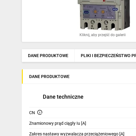
Ochrona odgromowa
Pompy ciepła
Osprzęt łączeniowy
Kliknij, aby przejść do galerii
Ogrzewanie
Elektronarzędzia i mierniki
DANE PRODUKTOWE
PLIKI I BEZPIECZEŃSTWO 
Domofony i dzwonki
DANE PRODUKTOWE
Alarmy, monitoring, komunikacja
Napędy elektryczne
Dane techniczne
Pneumatyka
CN
Dom i ogród
Znamionowy prąd ciągły Iu [A]
Klimatyzacja
Zakres nastawy wyzwalacza przeciążeniowego [A]