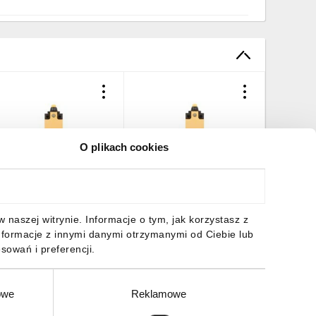
O plikach cookies
yłącznik krańcowy 1R 1Z
Wyłącznik krańcowy 1R 1Z
Łącznik 
olnoprzełączający
migowy tworzywo
tworzywo
worzywo popychacz
popychacz kopułowy LS-
LK204
opułowy LS-11 266109
11S 266105
65,96 zł
brutto
147,44 zł
brutto
53,71 z
naszej witrynie. Informacje o tym, jak korzystasz z
nformacje z innymi danymi otrzymanymi od Ciebie lub
sowań i preferencji.
owe
Reklamowe
DO KOSZYKA
DO KOSZYKA
DO