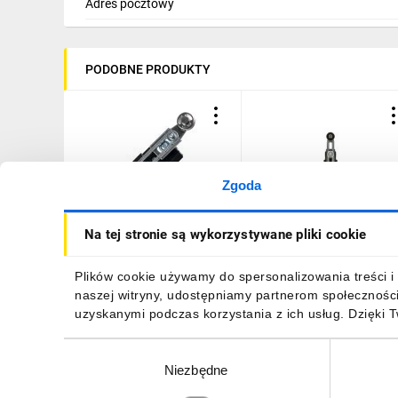
Adres pocztowy
PODOBNE PRODUKTY
Zgoda
Łącznik krańcowy 1Z 1R
Wyłącznik krańcowy 1R 
Na tej stronie są wykorzystywane pliki cookie
tworzywo dźwignia
migowy tworzywo
regulowana z rolką LK208
regulowana dźwignia z
rolką tworzywa Ø18
53,71 zł
brutto
109,10 zł
brutto
Plików cookie używamy do spersonalizowania treści i 
PAP1T51PZ11 A37-1110
naszej witryny, udostępniamy partnerom społecznośc
uzyskanymi podczas korzystania z ich usług. Dzięki 
Wybór
Niezbędne
zgody
DO KOSZYKA
DO KOSZYKA