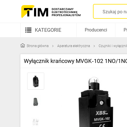
KATEGORIE
Producenci
P
Aparatura elektryczna
Strona główna
Aparatura elektryczna
Czujniki i wyłączn
Kable i przewody
Wyłącznik krańcowy MVGK‑102 1NO/1NC
Rozdzielnice i obudowy
Elementy prowadzenia kabli
Fotowoltaika
Gniazda i łączniki
Źródła światła
Oprawy oświetleniowe