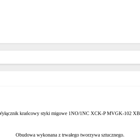
yłącznik krańcowy styki migowe 1NO/1NC XCK-P MVGK-102 X
Obudowa wykonana z trwałego tworzywa sztucznego.