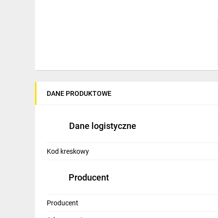
IT, GSM
Odzież ochronna i BHP
Inne
Budowa i Remont
Elektronika
DANE PRODUKTOWE
Smart home
Elektromobilność
Dane logistyczne
Energetyka wiatrowa
Kod kreskowy
Telewizja naziemna i satelitarna
Producent
Wentylacja i rekuperacja
Producent