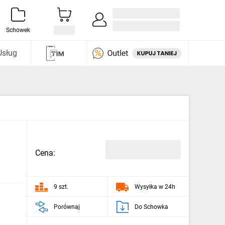
Zaloguj się / Załóż konto
i odkryj
Schowek
Usług
Cena:
9 szt.
Wysyłka w 24h
Porównaj
Do Schowka