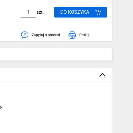
DO KOSZYKA
szt.
Zapytaj o produkt
Drukuj
BS