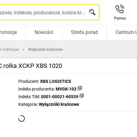
Szukaj po nazwie, indeksie, producencie, kodzie kreskowym...
Pomoc
romocje
Nowości
Strefa porad
Centrum 
iki krańcowe
Wyłączniki krańcowe
 rolka XCKP XBS 1020
Producent:
XBS LOGISTICS
Indeks producenta:
MVGK-102
Indeks TIM:
0001-00021-60539
Kategoria:
Wyłączniki krańcowe