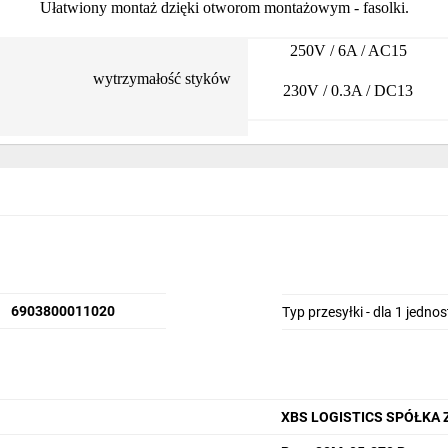
Ułatwiony montaż dzięki otworom montażowym - fasolki.
250V / 6A / AC15
wytrzymałość styków
230V / 0.3A / DC13
liczba styków
1Z 1R (1NC 1NO)
napięcie znamionowe łączeniowe
250V AC
Ue
6903800011020
Typ przesyłki - dla 1 jedno
napięcie znamionowe łączeniowe
230V DC
Ue
napięcie znamionowe izolacji Ui
380V
XBS LOGISTICS SPÓŁKA