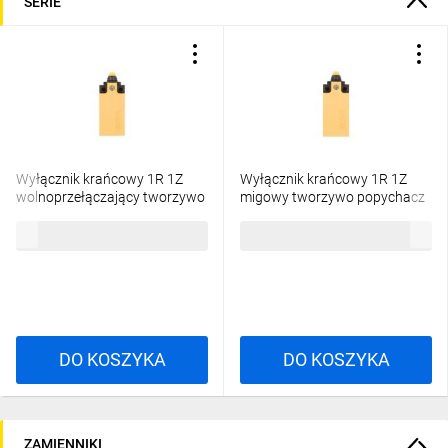
SERIE
Wyłącznik krańcowy 1R 1Z
Wyłącznik krańcowy 1R 1Z
wolnoprzełączający tworzywo
migowy tworzywo popychacz
popychacz kopułowy LS-11
kopułowy LS-11S 266105
165,96 zł
brutto
147,44 zł
brutto
266109
Specyfikacja
DO KOSZYKA
DO KOSZYKA
techniczna:
ZAMIENNIKI