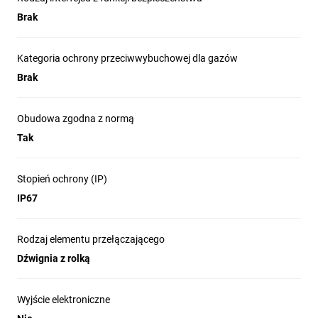
O BEZPIECZEŃSTWIE
Brak
Kategoria ochrony przeciwwybuchowej dla gazów
Krańcowe łączniki LS Titan z serii Moeller firmy
Brak
Eaton mogą być używane do bezpiecznego,
dokładnego i niezawodnego wykrywania
Obudowa zgodna z normą
pozycji. Umożliwiają one płynną i bezpieczną
Tak
pracę i mogą być optymalnie przystosowane
do każdego zastosowania. Krańcowe łączniki
Stopień ochrony (IP)
przyczyniają się również do wyższych
IP67
standardów bezpieczeństwa procesów i ludzi.
Rodzaj elementu przełączającego
Dźwignia z rolką
Wyjście elektroniczne
Dlaczego warto