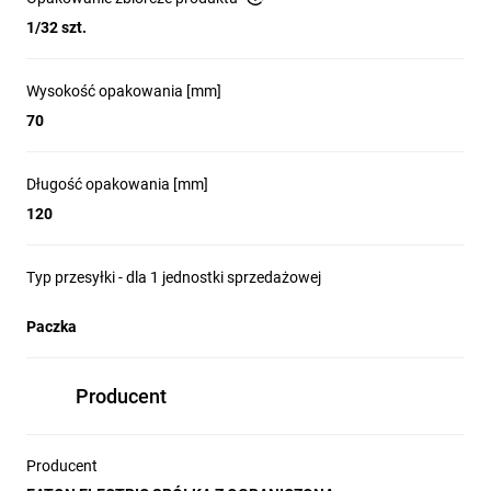
zastosowania.
1/32 szt.
Dostępne
z dwoma
Wysokość opakowania [mm]
stykami NC,
70
dwoma stykami
Długość opakowania [mm]
NO lub jednym
120
stykiem NC
i jednym NO.
Typ przesyłki - dla 1 jednostki sprzedażowej
Ponadto
Paczka
wszystkie
głowice
Producent
napędowe serii
LS‑Titan mogą
Producent
być obracane