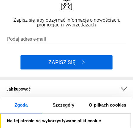
Other
Kategoria
Zapisz się, aby otrzymać informacje o nowościach,
promocjach i wyprzedażach
przepięciowa: III
Stopień
Podaj adres e-mail
zanieczyszczenia:
3
ZAPISZ SIĘ
Napięcie
znamionowe
izolacji (Ui): 400
V
Jak kupować
Znamionowe
wytrzymywane
Zgoda
Szczegóły
O plikach cookies
O firmie
napięcie
udarowe (Uimp):
Na tej stronie są wykorzystywane pliki cookie
4000 V AC
Dla kupujących