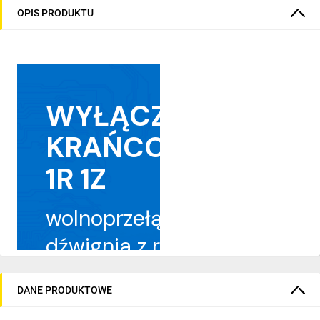
OPIS PRODUKTU
WYŁĄCZNIK
KRAŃCOWY
1R 1Z
wolnoprzełączający
dźwignia z rolką
LS-11/LB
DANE PRODUKTOWE
290175