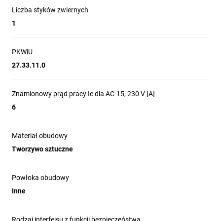
pozycji, wysoki poziom ochrony
Liczba styków zwiernych
(IP66/IP67) oraz odporność na
1
manipulacje. Dzięki wszechstronności
montażu, trwałości i zgodności
PKWiU
z międzynarodowymi normami są
27.33.11.0
idealnym wyborem do zastosowań
wymagających bezpieczeństwa
Znamionowy prąd pracy Ie dla AC-15, 230 V [A]
i niezawodności działania.
6
Materiał obudowy
Tworzywo sztuczne
Powłoka obudowy
Inne
ZAPROJEKTOWANE
Z
MYŚLĄ
Rodzaj interfejsu z funkcji bezpieczeństwa