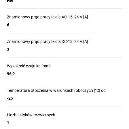
Nie
wybrać
produkty
Eaton?
Znamionowy prąd pracy Ie dla AC-15, 24 V [A]
6
Wysoka
Niezawodność
Wszechstronność
jakość
Znamionowy prąd pracy Ie dla DC-13, 24 V [A]
i bezpieczeństwo
zastosowań
3
i trwałość
Wysokość czujnika [mm]
Krańcowe
96,9
łączniki
Temperatura otoczenia w warunkach roboczych [°C] od
LS Titan z
-25
serii
Liczba styków rozwiernych
Moeller
1