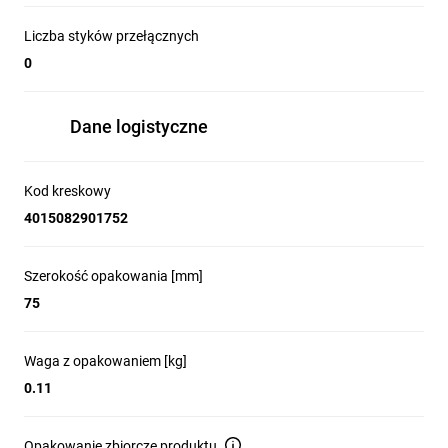
firmy
Liczba styków przełącznych
Eaton
0
Mogą być
Dane logistyczne
używane
do wykrywania
Kod kreskowy
4015082901752
pozycji.
Umożliwiają
Szerokość opakowania [mm]
płynną i pracę
75
i mogą być
optymalnie
Waga z opakowaniem [kg]
przystosowane
0.11
do każdego
Opakowanie zbiorcze produktu