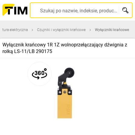
Szukaj po nazwie, indeksie, producencie, kodzie kreskowym...
atura elektryczna
Czujniki i wyłączniki krańcowe
Wyłączniki krańcowe
Wyłącznik krańcowy 1R 1Z wolnoprzełączający dźwignia z
rolką LS‑11/LB 290175