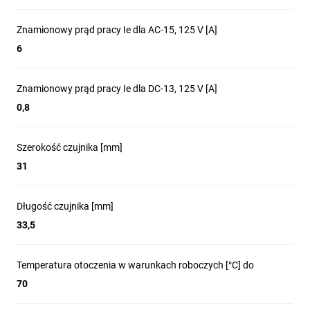
konfiguracje
i wszechstronne
styków
użytkowanie
wewnętrznych
Znamionowy prąd pracy Ie dla AC-15, 125 V [A]
6
Znamionowy prąd pracy Ie dla DC-13, 125 V [A]
0,8
Solidne
i niezawodne
Szerokość czujnika [mm]
31
rozwiązania
Długość czujnika [mm]
do automatyki
33,5
przemysłowej
Temperatura otoczenia w warunkach roboczych [°C] do
70
Zapewniają precyzyjne wykrywanie