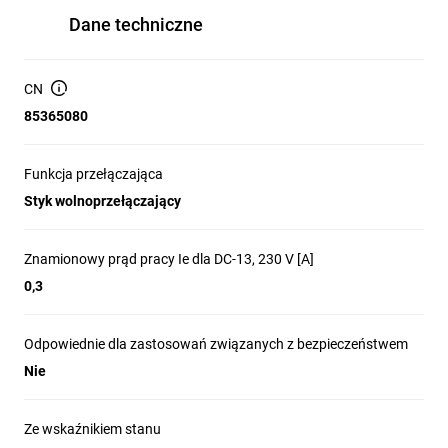
Dane techniczne
CN
85365080
Główne cechy
Funkcja przełączająca
produktów
Styk wolnoprzełączający
Krańcowe wyłączniki bezpieczeństwa LS
Znamionowy prąd pracy Ie dla DC-13, 230 V [A]
Titan to elektromechaniczne urządzenia,
0,3
które reagują elektrycznie na zewnętrznie
przyłożoną siłę na jej mechaniczną,
Odpowiednie dla zastosowań związanych z bezpieczeństwem
ruchomą część. Kiedy obiekt w ruchu
Nie
wchodzi w interakcję z częścią
aktywatora zwaną głowicą, elektryczna
Ze wskaźnikiem stanu