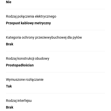
część krańcówki otwiera lub zamyka
Nie
wbudowany obwód elektryczny
składający się z wewnętrznych zestyków.
Rodzaj połączenia elektrycznego
Przełączniki te są powszechnie używane
Przepust kablowy metryczny
do wykrywania obecności lub braku
obiektu w systemie.
Kategoria ochrony przeciwwybuchowej dla pyłów
Brak
Rodzaj konstrukcji obudowy
Prostopadłościan
Wysoki
Regulowany
Styki
Zakres
stopień
elektronicznie
z wymuszonym
pracy
ochrony:
(LSE)
otwarciem
od 0,5 mm
Wymuszone rozłączanie
IP66, IP67
do 5,5 mm
Tak
Rodzaj interfejsu
Różne
Łatwa instalacja
Brak