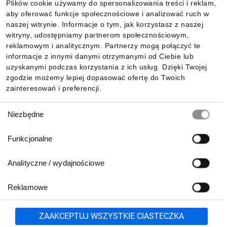
Znamionowy
Plików cookie używamy do spersonalizowania treści i reklam,
aby oferować funkcje społecznościowe i analizować ruch w
prąd zwarciowy
Informacje
naszej witrynie. Informacje o tym, jak korzystasz z naszej
warunkowy (Iq): 1
witryny, udostępniamy partnerom społecznościowym,
kA
reklamowym i analitycznym. Partnerzy mogą połączyć te
Pobierz naszą aplikację mobilną:
informacje z innymi danymi otrzymanymi od Ciebie lub
Znamionowy
uzyskanymi podczas korzystania z ich usług. Dzięki Twojej
prąd roboczy
zgodzie możemy lepiej dopasować ofertę do Twoich
(Ie) przy DC-13,
zainteresowań i preferencji.
24 V: 3 A
Wybór
Niezbędne
Typ połączenia:
zgody
Zacisk
sprężynowy
Funkcjonalne
Typ funkcji
Analityczne / wydajnościowe
przełączania:
Wolno
Reklamowe
Biuro Obsługi Klienta:
przełączający
lub
801 500 700
71 37 61 600
Zgłoś
Minimalna
ZAAKCEPTUJ WSZYSTKIE CIASTECZKA
pn.-pt. 8:00-16:00