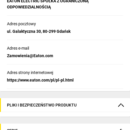
EATON ELECTRIC SPÓŁKA Z OGRANICZONĄ
o 4×90°, a ich
ODPOWIEDZIALNOŚCIĄ
instalacja jest
Adres pocztowy
szybka
ul. Galaktyczna 30, 80-299 Gdańsk
i bezpieczna.
Adres e-mail
Zamowienia@Eaton.com
Adres strony internetowej
https://www.eaton.com/pl/pl-pl.html
ZOBACZ VIDEO NA TEMAT
ŁĄCZNIKÓW
PLIKI I BEZPIECZEŃSTWO PRODUKTU
KRAŃCOWYCH LS-TITAN.