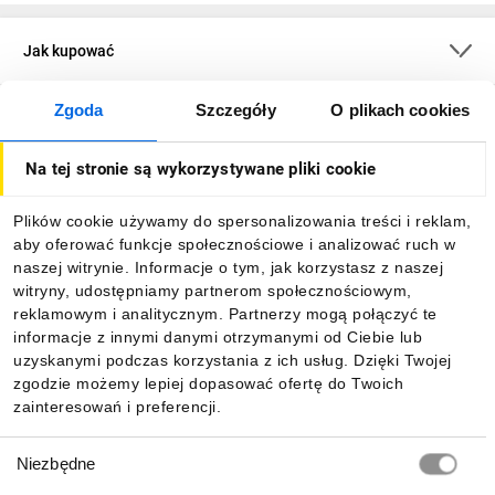
Jak kupować
Zgoda
Szczegóły
O plikach cookies
O firmie
Na tej stronie są wykorzystywane pliki cookie
Dla kupujących
Plików cookie używamy do spersonalizowania treści i reklam,
aby oferować funkcje społecznościowe i analizować ruch w
Informacje
naszej witrynie. Informacje o tym, jak korzystasz z naszej
witryny, udostępniamy partnerom społecznościowym,
reklamowym i analitycznym. Partnerzy mogą połączyć te
Pobierz naszą aplikację mobilną:
informacje z innymi danymi otrzymanymi od Ciebie lub
uzyskanymi podczas korzystania z ich usług. Dzięki Twojej
zgodzie możemy lepiej dopasować ofertę do Twoich
zainteresowań i preferencji.
Wybór
Niezbędne
zgody