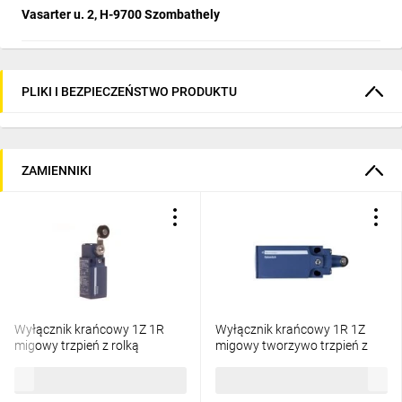
Vasarter u. 2, H-9700 Szombathely
PLIKI I BEZPIECZEŃSTWO PRODUKTU
ZAMIENNIKI
Wyłącznik krańcowy 1Z 1R
Wyłącznik krańcowy 1R 1Z
migowy trzpień z rolką
migowy tworzywo trzpień z
tworzywo XCKN2118P20
rolką popychacza
78,09 zł
brutto
77,10 zł
brutto
XCKN2102G11