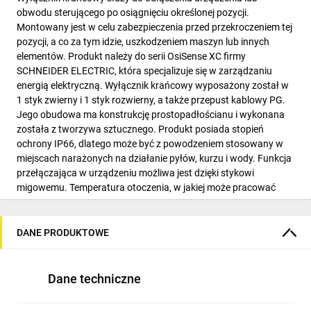
obwodu sterującego po osiągnięciu określonej pozycji.
Montowany jest w celu zabezpieczenia przed przekroczeniem tej
pozycji, a co za tym idzie, uszkodzeniem maszyn lub innych
elementów. Produkt należy do serii OsiSense XC firmy
SCHNEIDER ELECTRIC, która specjalizuje się w zarządzaniu
energią elektryczną. Wyłącznik krańcowy wyposażony został w
1 styk zwierny i 1 styk rozwierny, a także przepust kablowy PG.
Jego obudowa ma konstrukcję prostopadłościanu i wykonana
została z tworzywa sztucznego. Produkt posiada stopień
ochrony IP66, dlatego może być z powodzeniem stosowany w
miejscach narażonych na działanie pyłów, kurzu i wody. Funkcja
przełączająca w urządzeniu możliwa jest dzięki stykowi
migowemu. Temperatura otoczenia, w jakiej może pracować
wyłącznik, powinna mieścić się w przedziale od -25°C do 70°C.
Produkt ma wbudowany czujnik o długości 30 mm i szerokości
31 mm. Znamionowy prąd pracy urządzenia dla DC 230 V
DANE PRODUKTOWE
wynosi 0,27 A, a dla DC 125 V - 0,55 A. Dla prądu AC
znamionowy prąd pracy przy 24 V i 125 ma 6 A kolei przy 230 V
wynosi 3 A.
Dane techniczne