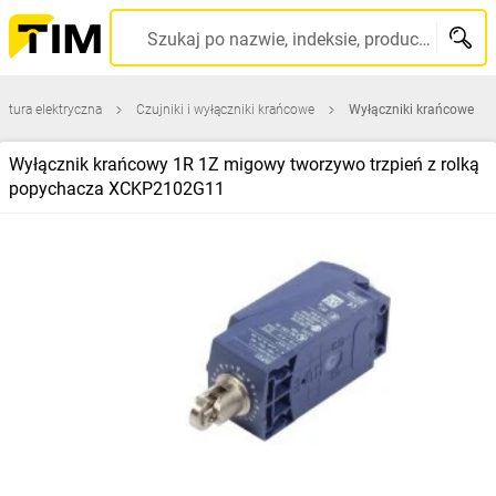
Szukaj po nazwie, indeksie, producencie, kodzie kreskowym...
atura elektryczna
Czujniki i wyłączniki krańcowe
Wyłączniki krańcowe
Wyłącznik krańcowy 1R 1Z migowy tworzywo trzpień z rolką
popychacza XCKP2102G11