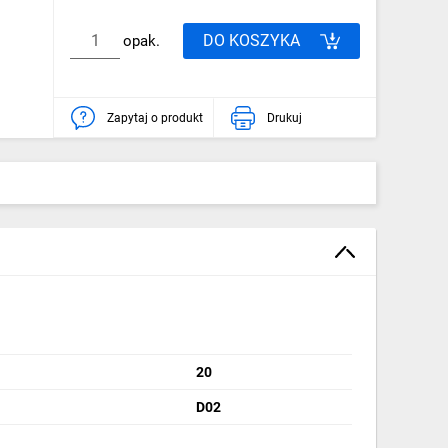
DO KOSZYKA
opak.
Zapytaj o produkt
Drukuj
20
D02