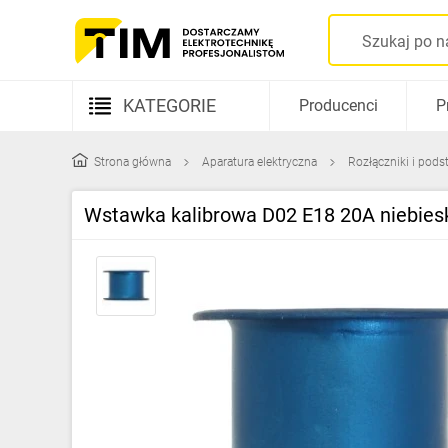
KATEGORIE
Producenci
P
Aparatura elektryczna
Strona główna
Aparatura elektryczna
Rozłączniki i pod
Kable i przewody
Wstawka kalibrowa D02 E18 20A niebies
Rozdzielnice i obudowy
Elementy prowadzenia kabli
Fotowoltaika
Gniazda i łączniki
Źródła światła
Oprawy oświetleniowe