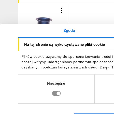
Zgoda
Wstawka kalibrowa D02
Na tej stronie są wykorzystywane pliki cookie
E18 20A LE18P20
6,22 zł
brutto
Plików cookie używamy do spersonalizowania treści i 
naszej witryny, udostępniamy partnerom społecznośc
uzyskanymi podczas korzystania z ich usług. Dzięki 
Wybór
Niezbędne
zgody
DO KOSZYKA
Zapisz się, aby otrzymać informacje o no