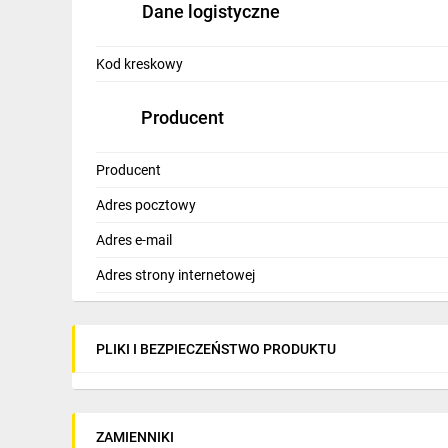
Dane logistyczne
IT, GSM
Odzież ochronna i BHP
Kod kreskowy
Inne
Producent
Budowa i Remont
Producent
Elektronika
Adres pocztowy
Smart home
Adres e-mail
Elektromobilność
Adres strony internetowej
Telewizja naziemna i satelitarna
Wentylacja i rekuperacja
PLIKI I BEZPIECZEŃSTWO PRODUKTU
ZAMIENNIKI