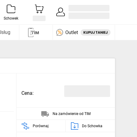
Zaloguj się / Załóż konto
i odkryj
Schowek
Usług
Cena:
Na zamówienie od TIM
Porównaj
Do Schowka