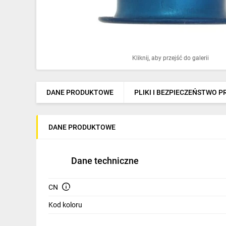
Ochrona odgromowa
Pompy ciepła
Osprzęt łączeniowy
Kliknij, aby przejść do galerii
Ogrzewanie
Elektronarzędzia i mierniki
DANE PRODUKTOWE
PLIKI I BEZPIECZEŃSTWO 
Domofony i dzwonki
DANE PRODUKTOWE
Alarmy, monitoring, komunikacja
Napędy elektryczne
Dane techniczne
Pneumatyka
CN
Dom i ogród
Kod koloru
Klimatyzacja