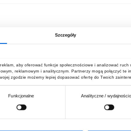
Szczegóły
reklam, aby oferować funkcje społecznościowe i analizować ruch w 
iowym, reklamowym i analitycznym. Partnerzy mogą połączyć te i
Twojej zgodzie możemy lepiej dopasować ofertę do Twoich zaintere
Funkcjonalne
Analityczne / wydajności
Podaj adres e-mail
wościach, promocjach i wyprzedażach