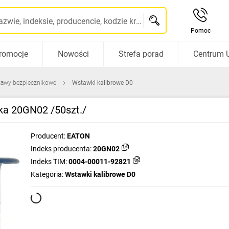
Szukaj po nazwie, indeksie, producencie, kodzie kreskowym...
Pomoc
romocje
Nowości
Strefa porad
Centrum 
stawy bezpiecznikowe
Wstawki kalibrowe D0
ka 20GN02 /50szt./
Producent:
EATON
Indeks producenta:
20GN02
Indeks TIM:
0004-00011-92821
Kategoria:
Wstawki kalibrowe D0