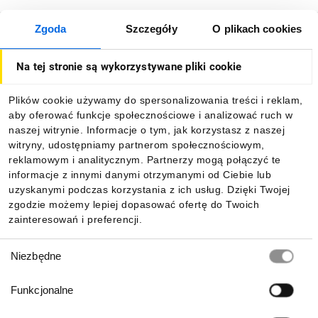
Zgoda
Szczegóły
O plikach cookies
O firmie
Na tej stronie są wykorzystywane pliki cookie
Dla kupujących
Plików cookie używamy do spersonalizowania treści i reklam,
aby oferować funkcje społecznościowe i analizować ruch w
Informacje
naszej witrynie. Informacje o tym, jak korzystasz z naszej
witryny, udostępniamy partnerom społecznościowym,
reklamowym i analitycznym. Partnerzy mogą połączyć te
Pobierz naszą aplikację mobilną:
informacje z innymi danymi otrzymanymi od Ciebie lub
uzyskanymi podczas korzystania z ich usług. Dzięki Twojej
zgodzie możemy lepiej dopasować ofertę do Twoich
zainteresowań i preferencji.
Wybór
Niezbędne
zgody
Funkcjonalne