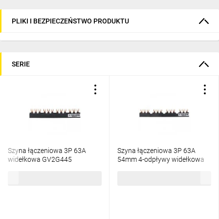
PLIKI I BEZPIECZEŃSTWO PRODUKTU
SERIE
Szyna łączeniowa 3P 63A
Szyna łączeniowa 3P 63A
widełkowa GV2G445
54mm 4-odpływy widełkowa
GV2G454
74,35 zł
brutto
70,65 zł
brutto