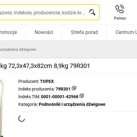
Szukaj po nazwie, indeksie, producencie, kodzie kreskowym...
Pomoc
romocje
Nowości
Strefa porad
Centrum 
i urządzenia dźwigowe
kg 72,3x47,3x82cm 8,9kg 79R301
Producent:
TOPEX
Indeks producenta:
79R301
Indeks TIM:
0001-00001-42968
Kategoria:
Podnośniki i urządzenia dźwigowe