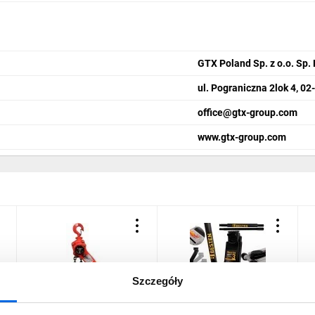
GTX Poland Sp. z o.o. Sp. 
ul. Pograniczna 2lok 4, 0
office@gtx-group.com
www.gtx-group.com
Szczegóły
Wciągnik łańcuchowy -
Podnośnik samochodowy
W