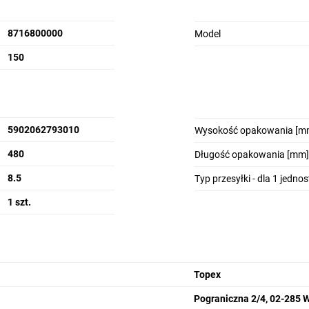
8716800000
Model
150
5902062793010
Wysokość opakowania [m
480
Długość opakowania [mm]
8.5
Typ przesyłki - dla 1 jedno
1 szt.
Topex
Pograniczna 2/4, 02-285 