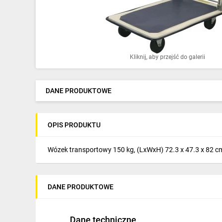
Ochrona odgromowa
Pompy ciepła
Osprzęt łączeniowy
Kliknij, aby przejść do galerii
Ogrzewanie
Elektronarzędzia i mierniki
DANE PRODUKTOWE
Domofony i dzwonki
OPIS PRODUKTU
Alarmy, monitoring, komunikacja
Napędy elektryczne
Wózek transportowy 150 kg, (LxWxH) 72.3 x 47.3 x 82 
Pneumatyka
DANE PRODUKTOWE
Dom i ogród
Klimatyzacja
Dane techniczne