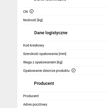
IT, GSM
CN
Odzież ochronna i BHP
Nośność [kg]
Inne
Dane logistyczne
Budowa i Remont
Elektronika
Kod kreskowy
Smart home
Szerokość opakowania [mm]
Elektromobilność
Waga z opakowaniem [kg]
Opakowanie zbiorcze produktu
Telewizja naziemna i satelitarna
Wentylacja i rekuperacja
Producent
Producent
Adres pocztowy