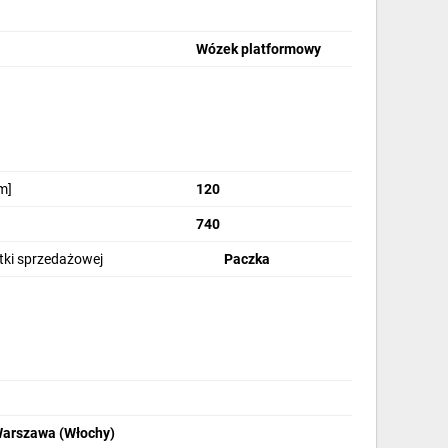
Wózek platformowy
m]
120
740
stki sprzedażowej
Paczka
Warszawa (Włochy)