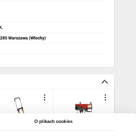
K.
2-285 Warszawa (Włochy)
O plikach cookies
ózek transportowy
Elektryczna wyciągarka,
Podnośni