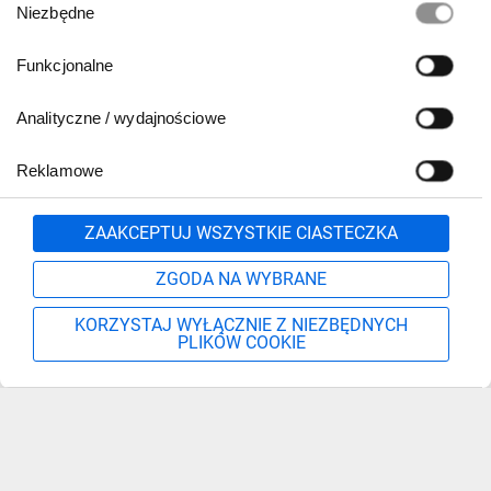
Niezbędne
zgody
Funkcjonalne
Analityczne / wydajnościowe
Reklamowe
Zgłoś
ZAAKCEPTUJ WSZYSTKIE CIASTECZKA
ZGODA NA WYBRANE
KORZYSTAJ WYŁĄCZNIE Z NIEZBĘDNYCH
PLIKÓW COOKIE
Szukaj
Moje konto
Start
Więcej