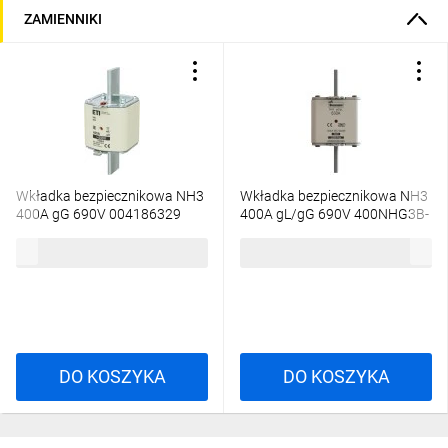
ZAMIENNIKI
Wkładka bezpiecznikowa NH3
Wkładka bezpiecznikowa NH3
400A gG 690V 004186329
400A gL/gG 690V 400NHG3B-
690 /3szt./
163,50 zł
brutto
322,40 zł
brutto
DO KOSZYKA
DO KOSZYKA