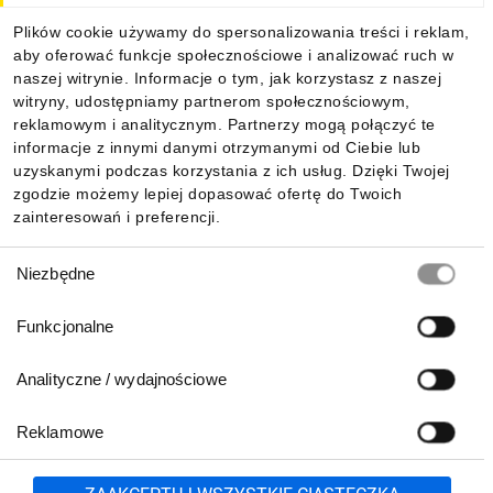
Plików cookie używamy do spersonalizowania treści i reklam,
aby oferować funkcje społecznościowe i analizować ruch w
Informacje
naszej witrynie. Informacje o tym, jak korzystasz z naszej
witryny, udostępniamy partnerom społecznościowym,
reklamowym i analitycznym. Partnerzy mogą połączyć te
Pobierz naszą aplikację mobilną:
informacje z innymi danymi otrzymanymi od Ciebie lub
uzyskanymi podczas korzystania z ich usług. Dzięki Twojej
zgodzie możemy lepiej dopasować ofertę do Twoich
zainteresowań i preferencji.
Wybór
Niezbędne
zgody
Funkcjonalne
Analityczne / wydajnościowe
Reklamowe
Biuro Obsługi Klienta:
lub
801 500 700
71 37 61 600
Zgłoś