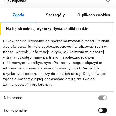
Jak kupować
Zgoda
Szczegóły
O plikach cookies
O firmie
Na tej stronie są wykorzystywane pliki cookie
Dla kupujących
Plików cookie używamy do spersonalizowania treści i reklam,
aby oferować funkcje społecznościowe i analizować ruch w
Informacje
naszej witrynie. Informacje o tym, jak korzystasz z naszej
witryny, udostępniamy partnerom społecznościowym,
reklamowym i analitycznym. Partnerzy mogą połączyć te
Pobierz naszą aplikację mobilną:
informacje z innymi danymi otrzymanymi od Ciebie lub
uzyskanymi podczas korzystania z ich usług. Dzięki Twojej
zgodzie możemy lepiej dopasować ofertę do Twoich
zainteresowań i preferencji.
Wybór
Niezbędne
zgody
Funkcjonalne