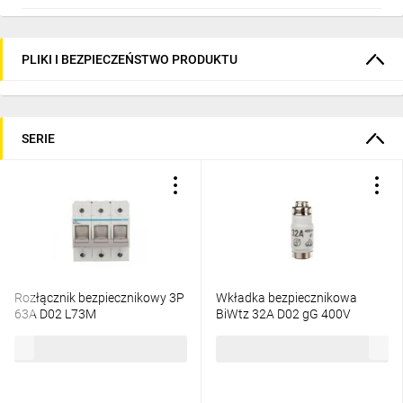
PLIKI I BEZPIECZEŃSTWO PRODUKTU
SERIE
Rozłącznik bezpiecznikowy 3P
Wkładka bezpiecznikowa
63A D02 L73M
BiWtz 32A D02 gG 400V
LE1832
313,97 zł
brutto
5,49 zł
brutto