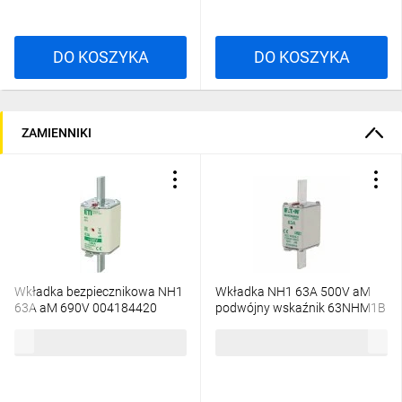
DO KOSZYKA
DO KOSZYKA
ZAMIENNIKI
Wkładka bezpiecznikowa NH1
Wkładka NH1 63A 500V aM
63A aM 690V 004184420
podwójny wskaźnik 63NHM1B
/3szt./
/3szt./
189,78 zł
brutto
256,23 zł
brutto