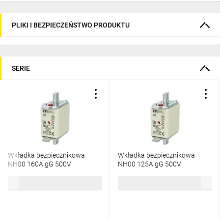
PLIKI I BEZPIECZEŃSTWO PRODUKTU
SERIE
Wkładka bezpiecznikowa
Wkładka bezpiecznikowa
NH00 160A gG 500V
NH00 125A gG 500V
004182216
004182215
36,58 zł
brutto
36,58 zł
brutto