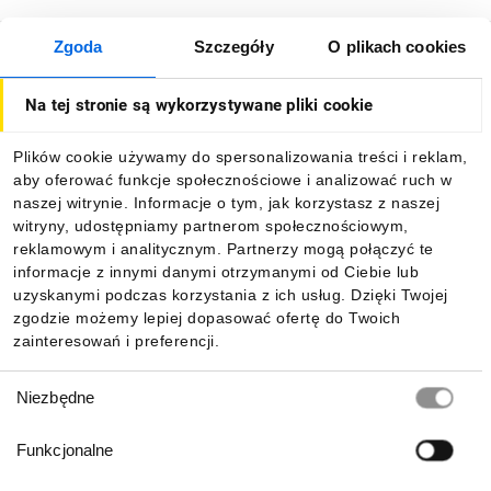
Zgoda
Szczegóły
O plikach cookies
O firmie
Na tej stronie są wykorzystywane pliki cookie
Dla kupujących
Plików cookie używamy do spersonalizowania treści i reklam,
aby oferować funkcje społecznościowe i analizować ruch w
Informacje
naszej witrynie. Informacje o tym, jak korzystasz z naszej
witryny, udostępniamy partnerom społecznościowym,
reklamowym i analitycznym. Partnerzy mogą połączyć te
Pobierz naszą aplikację mobilną:
informacje z innymi danymi otrzymanymi od Ciebie lub
uzyskanymi podczas korzystania z ich usług. Dzięki Twojej
zgodzie możemy lepiej dopasować ofertę do Twoich
zainteresowań i preferencji.
Wybór
Niezbędne
zgody
Funkcjonalne