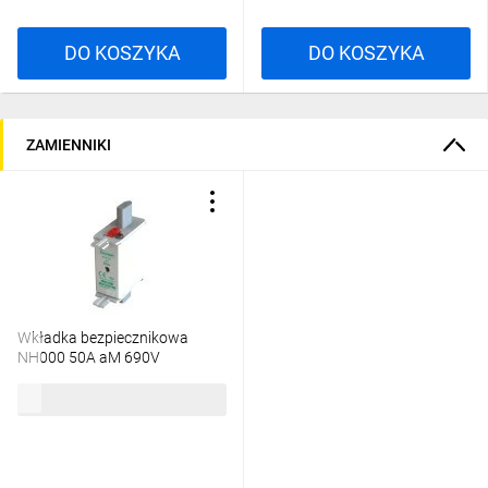
DO KOSZYKA
DO KOSZYKA
ZAMIENNIKI
Wkładka bezpiecznikowa
NH000 50A aM 690V
50NHM000B-690 /3szt./
116,12 zł
brutto