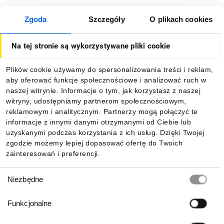
Zgoda
Szczegóły
O plikach cookies
O firmie
Na tej stronie są wykorzystywane pliki cookie
Dla kupujących
Plików cookie używamy do spersonalizowania treści i reklam,
aby oferować funkcje społecznościowe i analizować ruch w
Informacje
naszej witrynie. Informacje o tym, jak korzystasz z naszej
witryny, udostępniamy partnerom społecznościowym,
reklamowym i analitycznym. Partnerzy mogą połączyć te
Pobierz naszą aplikację mobilną:
informacje z innymi danymi otrzymanymi od Ciebie lub
uzyskanymi podczas korzystania z ich usług. Dzięki Twojej
zgodzie możemy lepiej dopasować ofertę do Twoich
zainteresowań i preferencji.
Wybór
Niezbędne
zgody
Funkcjonalne