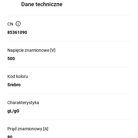
Dane techniczne
CN
85361090
Napięcie znamionowe [V]
500
Kod koloru
Srebro
Charakterystyka
gL/gG
Prąd znamionowy [A]
80