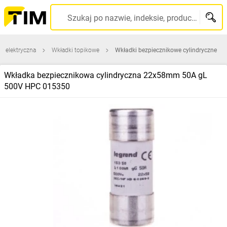
Szukaj po nazwie, indeksie, producencie, kodzie kreskowym...
a elektryczna
Wkładki topikowe
Wkładki bezpiecznikowe cylindryczne
Wkładka bezpiecznikowa cylindryczna 22x58mm 50A gL
500V HPC 015350