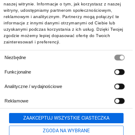
Informacje
naszej witrynie. Informacje o tym, jak korzystasz z naszej
witryny, udostępniamy partnerom społecznościowym,
reklamowym i analitycznym. Partnerzy mogą połączyć te
Pobierz naszą aplikację mobilną:
informacje z innymi danymi otrzymanymi od Ciebie lub
uzyskanymi podczas korzystania z ich usług. Dzięki Twojej
zgodzie możemy lepiej dopasować ofertę do Twoich
zainteresowań i preferencji.
Wybór
Niezbędne
zgody
Funkcjonalne
Analityczne / wydajnościowe
Reklamowe
Biuro Obsługi Klienta:
lub
801 500 700
71 37 61 600
Zgłoś
ZAAKCEPTUJ WSZYSTKIE CIASTECZKA
pn.-pt. 8:00-16:00
Formularz kontaktowy
ZGODA NA WYBRANE