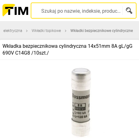
Szukaj po nazwie, indeksie, producencie, kodzie kreskowym...
a elektryczna
Wkładki topikowe
Wkładki bezpiecznikowe cylindryczne
Wkładka bezpiecznikowa cylindryczna 14x51mm 8A gL/gG
690V C14G8 /10szt./