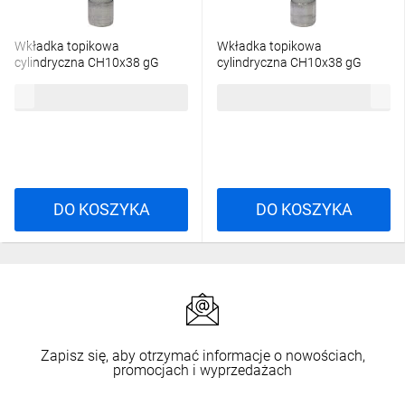
Wkładka topikowa
Wkładka topikowa
cylindryczna CH10x38 gG
cylindryczna CH10x38 gG
6A/500V 002651015
16A/500V 002651019
4,23 zł
brutto
4,23 zł
brutto
DO KOSZYKA
DO KOSZYKA
Zapisz się, aby otrzymać informacje o nowościach,
promocjach i wyprzedażach