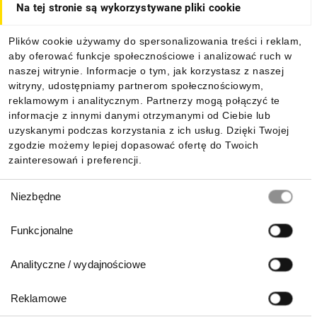
Na tej stronie są wykorzystywane pliki cookie
Dla kupujących
Plików cookie używamy do spersonalizowania treści i reklam,
aby oferować funkcje społecznościowe i analizować ruch w
Informacje
naszej witrynie. Informacje o tym, jak korzystasz z naszej
witryny, udostępniamy partnerom społecznościowym,
reklamowym i analitycznym. Partnerzy mogą połączyć te
Pobierz naszą aplikację mobilną:
informacje z innymi danymi otrzymanymi od Ciebie lub
uzyskanymi podczas korzystania z ich usług. Dzięki Twojej
zgodzie możemy lepiej dopasować ofertę do Twoich
zainteresowań i preferencji.
Wybór
Niezbędne
zgody
Funkcjonalne
Analityczne / wydajnościowe
Reklamowe
Biuro Obsługi Klienta: