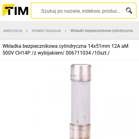
Szukaj po nazwie, indeksie, producencie, kodzie kreskowym...
a elektryczna
Wkładki topikowe
Wkładki bezpiecznikowe cylindryczne
Wkładka bezpiecznikowa cylindryczna 14x51mm 12A aM
500V CH14P /z wybijakiem/ 006711034 /10szt./