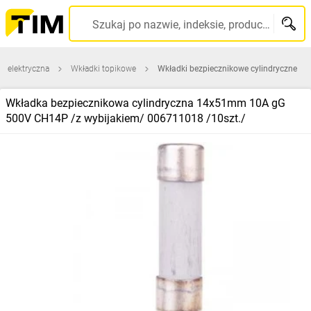
Szukaj po nazwie, indeksie, producencie, kodzie kreskowym...
a elektryczna
Wkładki topikowe
Wkładki bezpiecznikowe cylindryczne
Wkładka bezpiecznikowa cylindryczna 14x51mm 10A gG
500V CH14P /z wybijakiem/ 006711018 /10szt./