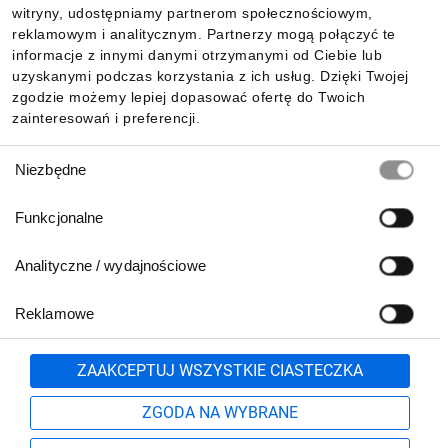
witryny, udostępniamy partnerom społecznościowym,
reklamowym i analitycznym. Partnerzy mogą połączyć te
Pobierz naszą aplikację mobilną:
informacje z innymi danymi otrzymanymi od Ciebie lub
uzyskanymi podczas korzystania z ich usług. Dzięki Twojej
zgodzie możemy lepiej dopasować ofertę do Twoich
zainteresowań i preferencji.
Wybór
Niezbędne
zgody
Funkcjonalne
Analityczne / wydajnościowe
Reklamowe
Biuro Obsługi Klienta:
lub
801 500 700
71 37 61 600
Zgłoś
ZAAKCEPTUJ WSZYSTKIE CIASTECZKA
pn.-pt. 8:00-16:00
Formularz kontaktowy
ZGODA NA WYBRANE