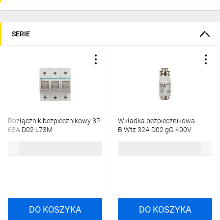
SERIE
Rozłącznik bezpiecznikowy 3P
Wkładka bezpiecznikowa
63A D02 L73M
BiWtz 32A D02 gG 400V
LE1832
313,97 zł
brutto
5,49 zł
brutto
DO KOSZYKA
DO KOSZYKA