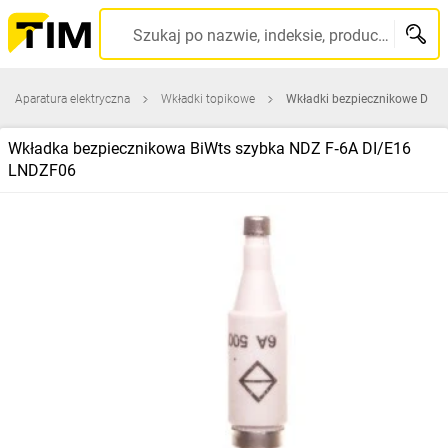
Szukaj po nazwie, indeksie, producencie, kodzie kreskowym...
Aparatura elektryczna
Wkładki topikowe
Wkładki bezpiecznikowe D
Wkładka bezpiecznikowa BiWts szybka NDZ F‑6A DI/E16
LNDZF06