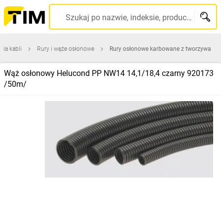
Szukaj po nazwie, indeksie, producencie, kodzie kreskowym...
ia kabli
Rury i węże osłonowe
Rury osłonowe karbowane z tworzywa
Wąż osłonowy Helucond PP NW14 14,1/18,4 czarny 920173
/50m/