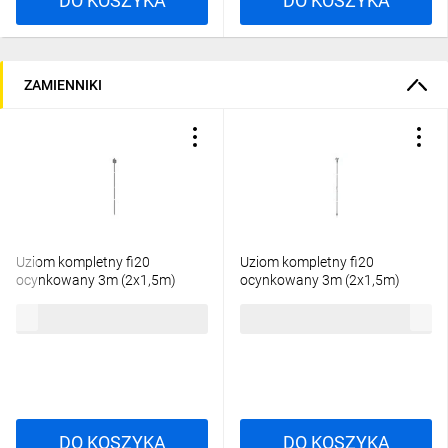
DO KOSZYKA
DO KOSZYKA
ZAMIENNIKI
Uziom kompletny fi20
Uziom kompletny fi20
ocynkowany 3m (2x1,5m)
ocynkowany 3m (2x1,5m)
ELKONOMIC OG /94183002/
41.10.1 OC 94113001
182,18 zł
brutto
313,43 zł
brutto
DO KOSZYKA
DO KOSZYKA