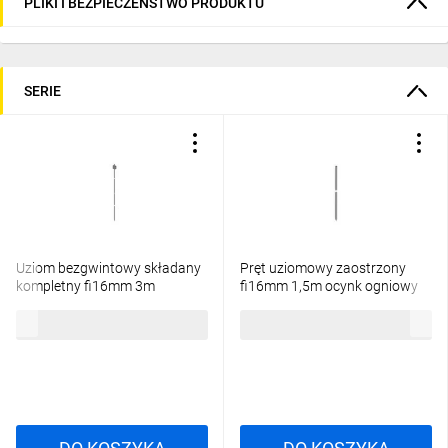
PLIKI I BEZPIECZEŃSTWO PRODUKTU
SERIE
Uziom bezgwintowy składany
Pręt uziomowy zaostrzony
kompletny fi16mm 3m
fi16mm 1,5m ocynk ogniowy
(2x1,5m) ocynk ogniowy
ELKONOMIC 42.1.1 BA OG
94,78 zł
brutto
40,37 zł
brutto
ELKONOMIC 41.1.1 B OG
94251102
94173002