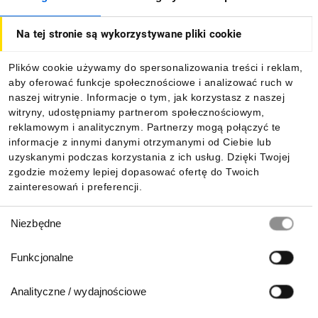
O firmie
Na tej stronie są wykorzystywane pliki cookie
Dla kupujących
Plików cookie używamy do spersonalizowania treści i reklam,
aby oferować funkcje społecznościowe i analizować ruch w
Informacje
naszej witrynie. Informacje o tym, jak korzystasz z naszej
witryny, udostępniamy partnerom społecznościowym,
reklamowym i analitycznym. Partnerzy mogą połączyć te
Pobierz naszą aplikację mobilną:
informacje z innymi danymi otrzymanymi od Ciebie lub
uzyskanymi podczas korzystania z ich usług. Dzięki Twojej
zgodzie możemy lepiej dopasować ofertę do Twoich
zainteresowań i preferencji.
Wybór
Niezbędne
zgody
Funkcjonalne
Analityczne / wydajnościowe