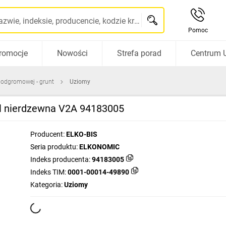
Szukaj po nazwie, indeksie, producencie, kodzie kreskowym...
Pomoc
romocje
Nowości
Strefa porad
Centrum 
i odgromowej - grunt
Uziomy
al nierdzewna V2A 94183005
Producent:
ELKO-BIS
Seria produktu:
ELKONOMIC
Indeks producenta:
94183005
Indeks TIM:
0001-00014-49890
Kategoria:
Uziomy