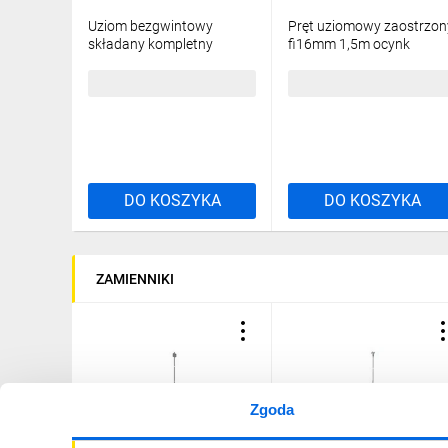
Uziom bezgwintowy
Pręt uziomowy zaostrzon
składany kompletny
fi16mm 1,5m ocynk
fi16mm 3m (2x1,5m)
ogniowy ELKONOMIC
ocynk ogniowy
42.1.1 BA OG 94251102
94,78 zł
brutto
40,37 zł
brutto
ELKONOMIC 41.1.1 B OG
94173002
DO KOSZYKA
DO KOSZYKA
ZAMIENNIKI
Zgoda