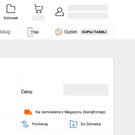
Zaloguj się / Załóż konto
i odkryj
Schowek
Usług
Cena:
Na zamówienie z Magazynu Zewnętrznego
Porównaj
Do Schowka