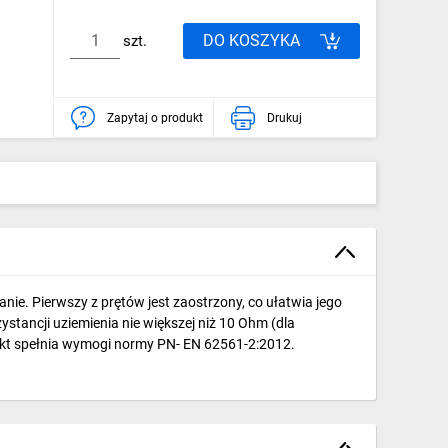
DO KOSZYKA
szt.
Zapytaj o produkt
Drukuj
ie. Pierwszy z prętów jest zaostrzony, co ułatwia jego
stancji uziemienia nie większej niż 10 Ohm (dla
kt spełnia wymogi normy PN- EN 62561-2:2012.