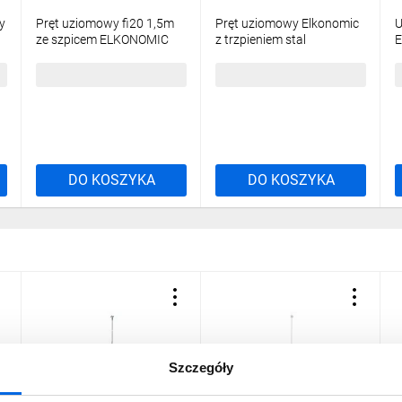
y
Pręt uziomowy fi20 1,5m
Pręt uziomowy Elkonomic
U
ze szpicem ELKONOMIC
z trzpieniem stal
E
42.10.1 BA OG /94261102/
nierdzewna 1500mm
F
d=16mm 42.1.1 BB NI
9
77,70 zł
brutto
109,88 zł
brutto
5
94252105
DO KOSZYKA
DO KOSZYKA
Szczegóły