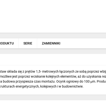
PRODUKTU
SERIE
ZAMIENNIKI
w składa się z prętów 1,5- metrowych łączonych ze sobą poprzez wbijan
możliwe jest poprzez wciskanie kolejnych elementów, aż do uzyskania rezy
ta budowa przyspiesza czas montażu. Ocynk ogniowy do 100 μm. Produ
trukturach energetycznych, kolejowych i w budownictwie.