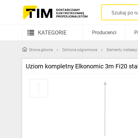
KATEGORIE
Producenci
P
Aparatura elektryczna
Strona główna
Ochrona odgromowa
Elementy instalacj
Kable i przewody
Uziom kompletny Elkonomic 3m Fi20 st
Rozdzielnice i obudowy
Elementy prowadzenia kabli
Fotowoltaika
Gniazda i łączniki
Źródła światła
Oprawy oświetleniowe