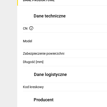
IT, GSM
Odzież ochronna i BHP
Dane techniczne
Inne
CN
Budowa i Remont
Model
Elektronika
Smart home
Zabezpieczenie powierzchni
Elektromobilność
Długość [mm]
Energetyka wiatrowa
Dane logistyczne
Telewizja naziemna i satelitarna
Kod kreskowy
Wentylacja i rekuperacja
Producent