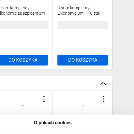
ziom kompletny
Uziom kompletny
Pręt uzi
lkonomic ze szpicem 3m
Elkonomic 3m Fi16 stal
z trzpien
i20 stal nierdzewna V4A
nierdzewna V2A 94173005
nierdze
4283055
d=20mm 
21,86 zł
brutto
220,80 zł
brutto
234,95 
9426215
DO KOSZYKA
DO KOSZYKA
DO
O plikach cookies