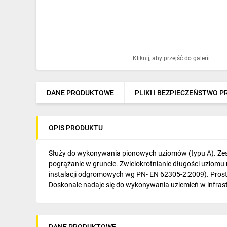
Ochrona odgromowa
Pompy ciepła
Osprzęt łączeniowy
Kliknij, aby przejść do galerii
Ogrzewanie
Elektronarzędzia i mierniki
DANE PRODUKTOWE
PLIKI I BEZPIECZEŃSTWO 
Domofony i dzwonki
OPIS PRODUKTU
Alarmy, monitoring, komunikacja
Napędy elektryczne
Służy do wykonywania pionowych uziomów (typu A). Zesta
pogrążanie w gruncie. Zwielokrotnianie długości uziomu 
Pneumatyka
instalacji odgromowych wg PN- EN 62305-2:2009). Pros
Doskonale nadaje się do wykonywania uziemień w infras
Dom i ogród
Klimatyzacja
DANE PRODUKTOWE