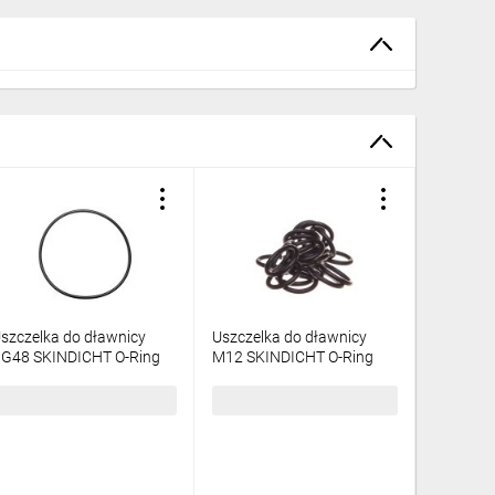
szczelka do dławnicy
Uszczelka do dławnicy
Uszczelk
G48 SKINDICHT O-Ring
M12 SKINDICHT O-Ring
PG42 SK
erbunan PG 48/55x2
Perbunan O M12/9x1,5
Perbuna
2005770 /50szt./
53102001 /100szt./
53001050
56,21 zł
brutto
54,12 zł
brutto
105,17 