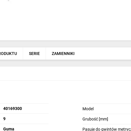
PRODUKTU
SERIE
ZAMIENNIKI
40169300
Model
9
Grubość [mm]
Guma
Pasuje do gwintów metryc