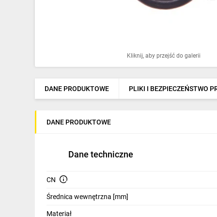
Ochrona odgromowa
Pompy ciepła
Osprzęt łączeniowy
Kliknij, aby przejść do galerii
Ogrzewanie
Elektronarzędzia i mierniki
DANE PRODUKTOWE
PLIKI I BEZPIECZEŃSTWO 
Domofony i dzwonki
DANE PRODUKTOWE
Alarmy, monitoring, komunikacja
Napędy elektryczne
Dane techniczne
Pneumatyka
CN
Dom i ogród
Średnica wewnętrzna [mm]
Klimatyzacja
Materiał