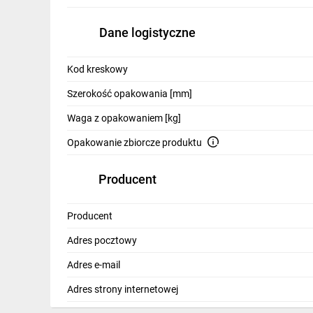
IT, GSM
Dane logistyczne
Odzież ochronna i BHP
Inne
Kod kreskowy
Budowa i Remont
Szerokość opakowania [mm]
Waga z opakowaniem [kg]
Elektronika
Opakowanie zbiorcze produktu
Smart home
Elektromobilność
Producent
Telewizja naziemna i satelitarna
Producent
Wentylacja i rekuperacja
Adres pocztowy
Adres e-mail
Adres strony internetowej