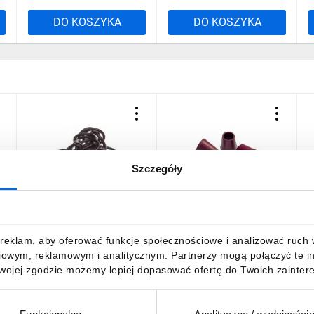
DO KOSZYKA
DO KOSZYKA
Szczegóły
Uszczelka do dławnicy
Uszczelka stożkowa PG11
U
M12 SKINDICHT O-Ring
czerwona SKINDICHT SHV
P
Perbunan O M12/9x1,5
VITON 11/9 52021263
S
53102001 /100szt./
/100szt./
5
54,12 zł
brutto
1933,56 zł
brutto
3
reklam, aby oferować funkcje społecznościowe i analizować ruch w 
iowym, reklamowym i analitycznym. Partnerzy mogą połączyć te i
Twojej zgodzie możemy lepiej dopasować ofertę do Twoich zaintere