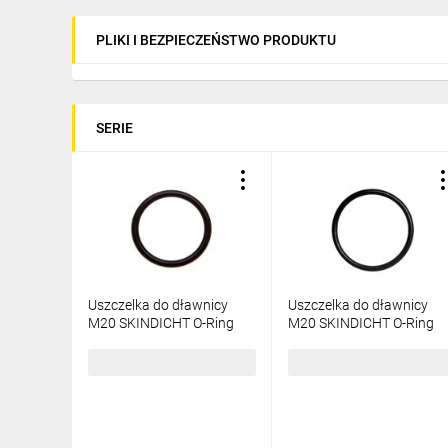
PLIKI I BEZPIECZEŃSTWO PRODUKTU
SERIE
Uszczelka do dławnicy
Uszczelka do dławnicy
M20 SKINDICHT O-Ring
M20 SKINDICHT O-Ring
Perbunan O M20x2,00
Perbunan O M20x1,5
53102020 /100szt./
53102021 /100szt./
63,96 zł
brutto
66,42 zł
brutto