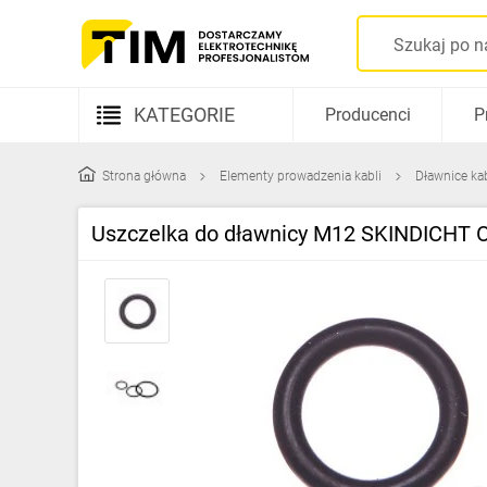
KATEGORIE
Producenci
P
Aparatura elektryczna
Strona główna
Elementy prowadzenia kabli
Dławnice ka
Kable i przewody
Uszczelka do dławnicy M12 SKINDICHT 
Rozdzielnice i obudowy
Elementy prowadzenia kabli
Fotowoltaika
Gniazda i łączniki
Źródła światła
Oprawy oświetleniowe