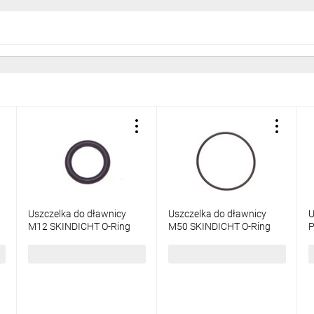
Uszczelka do dławnicy
Uszczelka do dławnicy
U
M12 SKINDICHT O-Ring
M50 SKINDICHT O-Ring
P
Perbunan O M12/9x2
Perbunan O M50x2,0
P
531020000 /100szt./
53102060 /25 szt./
5
50,43 zł
brutto
29,83 zł
brutto
1