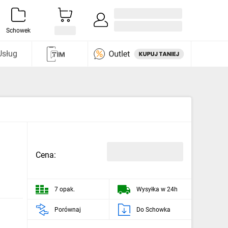
Zaloguj się / Załóż konto
i odkryj
Schowek
Usług
Cena:
7 opak.
Wysyłka w 24h
Porównaj
Do Schowka