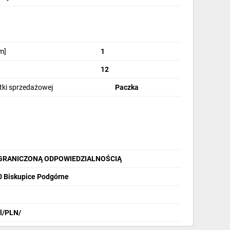
m]
1
12
stki sprzedażowej
Paczka
OGRANICZONĄ ODPOWIEDZIALNOŚCIĄ
40 Biskupice Podgórne
pl/PLN/