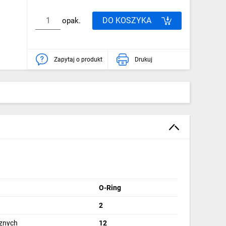
DO KOSZYKA
opak.
Zapytaj o produkt
Drukuj
O-Ring
2
znych
12