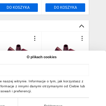
DO KOSZYKA
DO KOSZYKA
DO
O plikach cookies
szczelka stożkowa
Uszczelka stożkowa PG11
Uszczelk
G13,5 czarna SKINDICHT
czarna SKINDICHT SHV
PG13,5 
HV Neoprene 13,5/9
Neoprene 11/9 52021160
SKINDIC
2021180 /100szt./
/100szt./
13,5/9 
17,34 zł
brutto
274,29 zł
brutto
1773,6
naszej witrynie. Informacje o tym, jak korzystasz z
/100szt.
nformacje z innymi danymi otrzymanymi od Ciebie lub
sowań i preferencji.