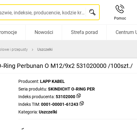
Szukaj po nazwie, indeksie, producencie, kodzie kreskowym...
Pomoc
romocje
Nowości
Strefa porad
Centrum 
blowe i przepusty
Uszczelki
O‑Ring Perbunan O M12/9x2 531020000 /100szt./
Producent:
LAPP KABEL
Seria produktu:
SKINDICHT O-RING PER
Indeks producenta:
53102000
Indeks TIM:
0001-00001-61243
Kategoria:
Uszczelki