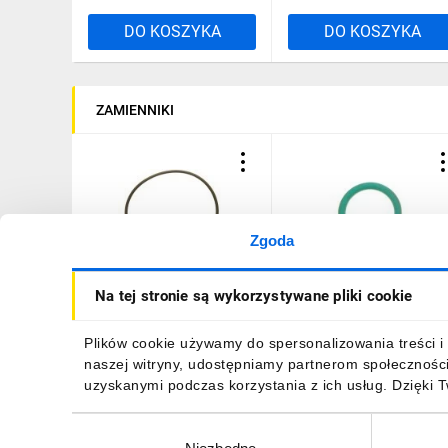
DO KOSZYKA
DO KOSZYKA
ZAMIENNIKI
Zgoda
Uszczelka do dławnicy
Uszczelka do dławnicy
Na tej stronie są wykorzystywane pliki cookie
M12 SKINDICHT O-Ring
M12 SKINDICHT O-Ring
VITON M12/9x2 52122000
VITON M12/9x1,5
52122001 /100szt./
1,62 zł
brutto
186,96 zł
brutto
Plików cookie używamy do spersonalizowania treści i 
naszej witryny, udostępniamy partnerom społecznośc
uzyskanymi podczas korzystania z ich usług. Dzięki 
Wybór