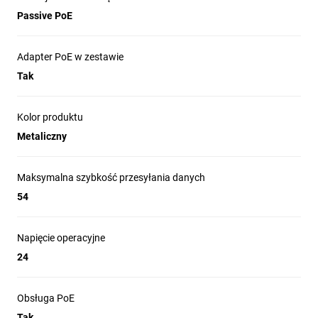
wszystkie dotychczasowe tryby pracy
Passive PoE
bezprzewodowej, czyli 802.11b/g/n dla
częstotliwości 2.4 GHz i 802.11a/n/ac dla
Adapter PoE w zestawie
częstotliwości 5 GHz.
Tak
Kolor produktu
Metaliczny
Wysoka moc transmisji
Maksymalna szybkość przesyłania danych
Moc transmisji wynosi 1300 mW,
zintegrowane anteny dookólne cechują się
54
zyskiem 6 dBi przy częstotliwości 2,4 GHz
oraz zyskiem 8 dBi w pasmie 5 GHz.
Napięcie operacyjne
Możliwe jest też zastosowanie innych
anten spełniających wymagania
24
użytkownika. MikroTik METAL 52 AC może
pracować jako urządzenie klienckie, punkt
Obsługa PoE
dostępowy lub może być również
wykorzystany do połączeń punkt-punkt.
Tak