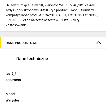
Układy tłumiące TeSys SK, warystor, 24...48 V AC/DC. Zakres:
TeSys - opis skrócony: LA4SK - typ produktu: moduł tłumiący -
kompatybilność produktu: CA2SK, CA3SK, LC1SK06, LC1SKGC,
LP1SK06 - liczba na zestaw: zestaw 10 szt.. Zalety: ..
Zastosowanie: ..
DANE PRODUKTOWE
Dane techniczne
CN
85363090
Model
Warystor