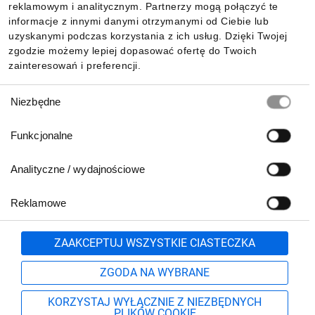
reklamowym i analitycznym. Partnerzy mogą połączyć te
Pobierz naszą aplikację mobilną:
informacje z innymi danymi otrzymanymi od Ciebie lub
uzyskanymi podczas korzystania z ich usług. Dzięki Twojej
zgodzie możemy lepiej dopasować ofertę do Twoich
zainteresowań i preferencji.
Wybór
Niezbędne
zgody
Funkcjonalne
Analityczne / wydajnościowe
Reklamowe
Biuro Obsługi Klienta:
lub
801 500 700
71 37 61 600
Zgłoś
ZAAKCEPTUJ WSZYSTKIE CIASTECZKA
pn.-pt. 8:00-16:00
Formularz kontaktowy
ZGODA NA WYBRANE
KORZYSTAJ WYŁĄCZNIE Z NIEZBĘDNYCH
PLIKÓW COOKIE