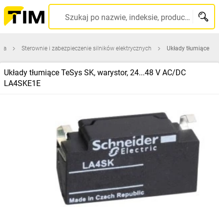
Szukaj po nazwie, indeksie, producencie, kodzie kreskowym...
zna
Sterownie i zabezpieczenie silników elektrycznych
Układy tłumiące
Układy tłumiące TeSys SK, warystor, 24...48 V AC/DC
LA4SKE1E