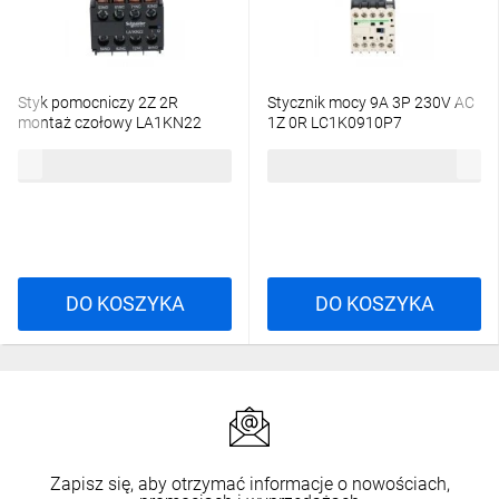
Styk pomocniczy 2Z 2R
Stycznik mocy 9A 3P 230V AC
montaż czołowy LA1KN22
1Z 0R LC1K0910P7
57,53 zł
brutto
119,88 zł
brutto
DO KOSZYKA
DO KOSZYKA
Zapisz się, aby otrzymać informacje o nowościach,